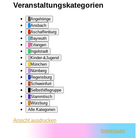
Veranstaltungskategorien
Angehörige
Ansbach
Aschaffenburg
Bayreuth
Erlangen
Ingolstadt
Kinder-&Jugend
München
Nürnberg
Regensburg
Schweinfurt
Selbsthilfegruppe
Stammtisch
Würzburg
Alle Kategorien
Ansicht
ausdrucken
Impressum