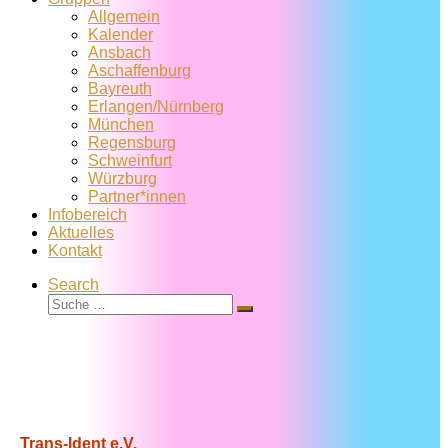
Allgemein
Kalender
Ansbach
Aschaffenburg
Bayreuth
Erlangen/Nürnberg
München
Regensburg
Schweinfurt
Würzburg
Partner*innen
Infobereich
Aktuelles
Kontakt
Search
Suche
Suche
…
Trans-Ident e.V.