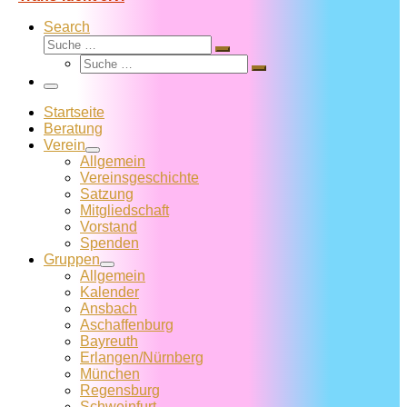
Search
Suche
Suche
Suche
…
Suche
…
Menü
Startseite
Beratung
Verein
Allgemein
Vereins­geschichte
Satzung
Mitglied­schaft
Vorstand
Spenden
Gruppen
Allgemein
Kalender
Ansbach
Aschaffenburg
Bayreuth
Erlangen/Nürnberg
München
Regensburg
Schweinfurt