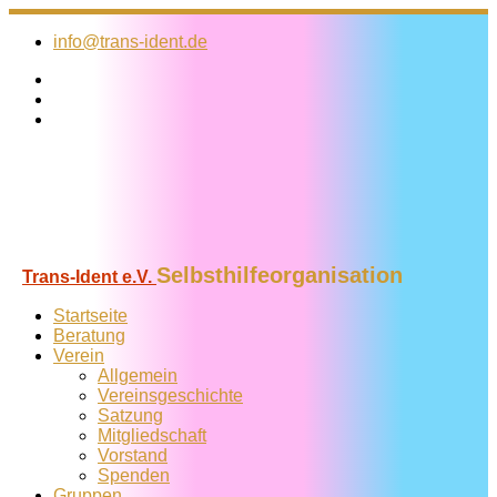
Zum
Inhalt
info@trans-ident.de
springen
Selbsthilfeorganisation
Trans-Ident e.V.
Startseite
Beratung
Verein
Allgemein
Vereins­geschichte
Satzung
Mitglied­schaft
Vorstand
Spenden
Gruppen