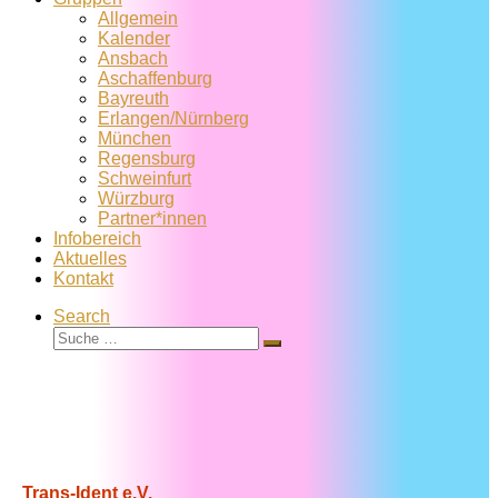
Allgemein
Kalender
Ansbach
Aschaffenburg
Bayreuth
Erlangen/Nürnberg
München
Regensburg
Schweinfurt
Würzburg
Partner*innen
Infobereich
Aktuelles
Kontakt
Search
Suche
Suche
…
Trans-Ident e.V.