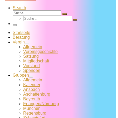
Search
Suche
Suche
Suche
…
Suche
…
Menü
Startseite
Beratung
Verein
Allgemein
Vereins­geschichte
Satzung
Mitglied­schaft
Vorstand
Spenden
Gruppen
Allgemein
Kalender
Ansbach
Aschaffenburg
Bayreuth
Erlangen/Nürnberg
München
Regensburg
Schweinfurt