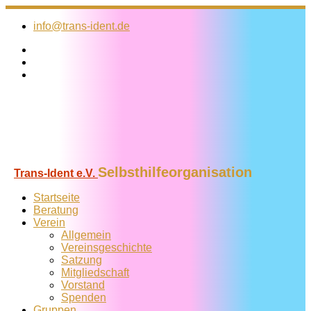
Zum
Inhalt
info@trans-ident.de
springen
Selbsthilfeorganisation
Trans-Ident e.V.
Startseite
Beratung
Verein
Allgemein
Vereins­geschichte
Satzung
Mitglied­schaft
Vorstand
Spenden
Gruppen