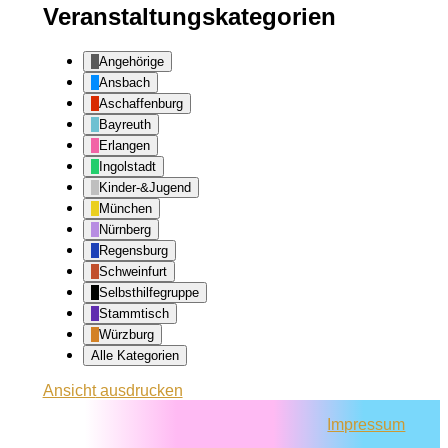
Veranstaltungskategorien
Angehörige
Ansbach
Aschaffenburg
Bayreuth
Erlangen
Ingolstadt
Kinder-&Jugend
München
Nürnberg
Regensburg
Schweinfurt
Selbsthilfegruppe
Stammtisch
Würzburg
Alle Kategorien
Ansicht
ausdrucken
Impressum