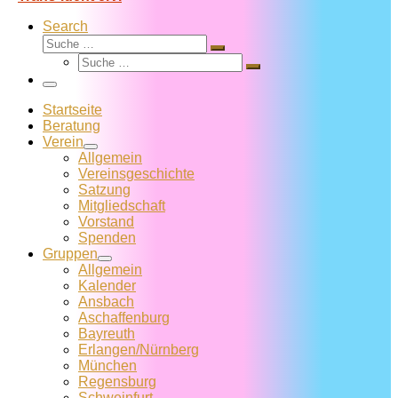
Search
Suche
Suche
Suche
…
Suche
…
Menü
Startseite
Beratung
Verein
Allgemein
Vereins­geschichte
Satzung
Mitglied­schaft
Vorstand
Spenden
Gruppen
Allgemein
Kalender
Ansbach
Aschaffenburg
Bayreuth
Erlangen/Nürnberg
München
Regensburg
Schweinfurt