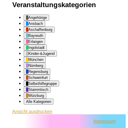
Veranstaltungskategorien
Angehörige
Ansbach
Aschaffenburg
Bayreuth
Erlangen
Ingolstadt
Kinder-&Jugend
München
Nürnberg
Regensburg
Schweinfurt
Selbsthilfegruppe
Stammtisch
Würzburg
Alle Kategorien
Ansicht
ausdrucken
Impressum