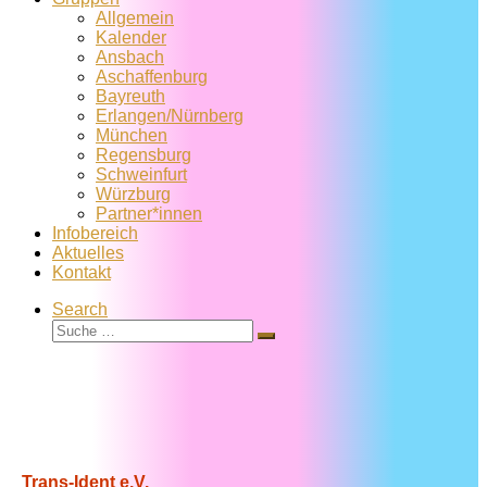
Allgemein
Kalender
Ansbach
Aschaffenburg
Bayreuth
Erlangen/Nürnberg
München
Regensburg
Schweinfurt
Würzburg
Partner*innen
Infobereich
Aktuelles
Kontakt
Search
Suche
Suche
…
Trans-Ident e.V.