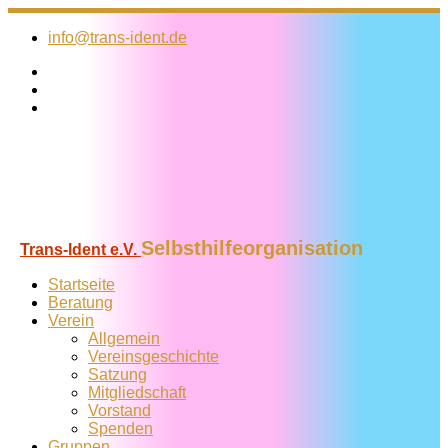
Zum
Inhalt
info@trans-ident.de
springen
Selbsthilfeorganisation
Trans-Ident e.V.
Startseite
Beratung
Verein
Allgemein
Vereins­geschichte
Satzung
Mitglied­schaft
Vorstand
Spenden
Gruppen