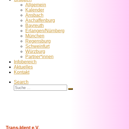
Allgemein
Kalender
Ansbach
Aschaffenburg
Bayreuth
Erlangen/Nürnberg
München
Regensburg
Schweinfurt
Würzburg
Partner*innen
Infobereich
Aktuelles
Kontakt
Search
Suche
Suche
…
Trans-Ident e.V.