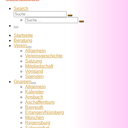
Search
Suche
Suche
Suche
…
Suche
…
Menü
Startseite
Beratung
Verein
Allgemein
Vereins­geschichte
Satzung
Mitglied­schaft
Vorstand
Spenden
Gruppen
Allgemein
Kalender
Ansbach
Aschaffenburg
Bayreuth
Erlangen/Nürnberg
München
Regensburg
Schweinfurt