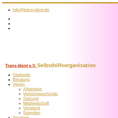
Zum
Inhalt
info@trans-ident.de
springen
Selbsthilfeorganisation
Trans-Ident e.V.
Startseite
Beratung
Verein
Allgemein
Vereins­geschichte
Satzung
Mitglied­schaft
Vorstand
Spenden
Gruppen