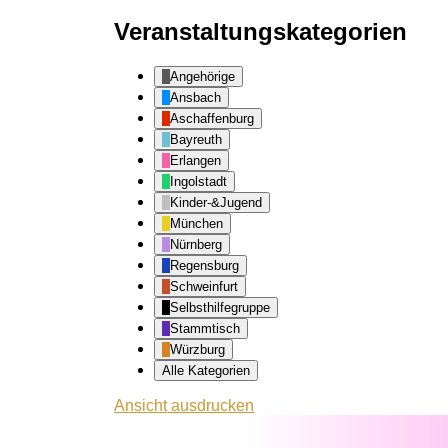
Veranstaltungskategorien
Angehörige
Ansbach
Aschaffenburg
Bayreuth
Erlangen
Ingolstadt
Kinder-&Jugend
München
Nürnberg
Regensburg
Schweinfurt
Selbsthilfegruppe
Stammtisch
Würzburg
Alle Kategorien
Ansicht
ausdrucken