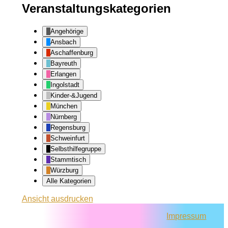
Veranstaltungskategorien
Angehörige
Ansbach
Aschaffenburg
Bayreuth
Erlangen
Ingolstadt
Kinder-&Jugend
München
Nürnberg
Regensburg
Schweinfurt
Selbsthilfegruppe
Stammtisch
Würzburg
Alle Kategorien
Ansicht
ausdrucken
Impressum