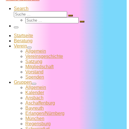
Search
Suche
Suche
Suche
…
Suche
…
Menü
Startseite
Beratung
Verein
Allgemein
Vereins­geschichte
Satzung
Mitglied­schaft
Vorstand
Spenden
Gruppen
Allgemein
Kalender
Ansbach
Aschaffenburg
Bayreuth
Erlangen/Nürnberg
München
Regensburg
Schweinfurt