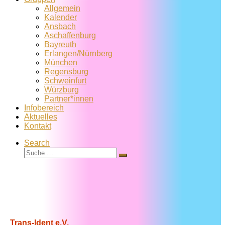
Allgemein
Kalender
Ansbach
Aschaffenburg
Bayreuth
Erlangen/Nürnberg
München
Regensburg
Schweinfurt
Würzburg
Partner*innen
Infobereich
Aktuelles
Kontakt
Search
Suche
Suche
…
Trans-Ident e.V.