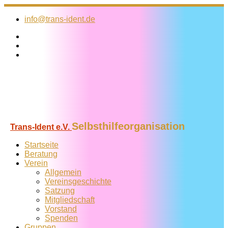
Zum
Inhalt
info@trans-ident.de
springen
Selbsthilfeorganisation
Trans-Ident e.V.
Startseite
Beratung
Verein
Allgemein
Vereins­geschichte
Satzung
Mitglied­schaft
Vorstand
Spenden
Gruppen