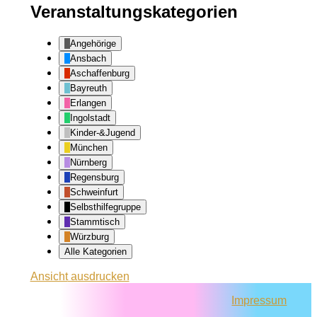
Veranstaltungskategorien
Angehörige
Ansbach
Aschaffenburg
Bayreuth
Erlangen
Ingolstadt
Kinder-&Jugend
München
Nürnberg
Regensburg
Schweinfurt
Selbsthilfegruppe
Stammtisch
Würzburg
Alle Kategorien
Ansicht
ausdrucken
Impressum