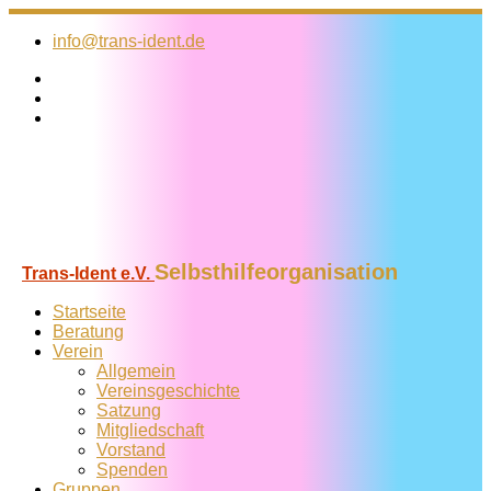
Zum
Inhalt
info@trans-ident.de
springen
Selbsthilfeorganisation
Trans-Ident e.V.
Startseite
Beratung
Verein
Allgemein
Vereins­geschichte
Satzung
Mitglied­schaft
Vorstand
Spenden
Gruppen