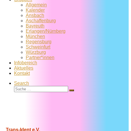
Allgemein
Kalender
Ansbach
Aschaffenburg
Bayreuth
Erlangen/Nürnberg
München
Regensburg
Schweinfurt
Würzburg
Partner*innen
Infobereich
Aktuelles
Kontakt
Search
Suche
Suche
…
Trans-Ident e.V.