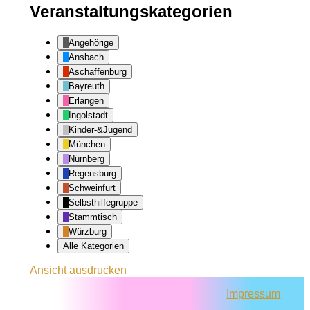
Veranstaltungskategorien
Angehörige
Ansbach
Aschaffenburg
Bayreuth
Erlangen
Ingolstadt
Kinder-&Jugend
München
Nürnberg
Regensburg
Schweinfurt
Selbsthilfegruppe
Stammtisch
Würzburg
Alle Kategorien
Ansicht
ausdrucken
Impressum