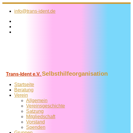
Zum
Inhalt
info@trans-ident.de
springen
Selbsthilfeorganisation
Trans-Ident e.V.
Startseite
Beratung
Verein
Allgemein
Vereins­geschichte
Satzung
Mitglied­schaft
Vorstand
Spenden
Gruppen