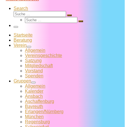
Search
Suche
Suche
Suche
…
Suche
…
Menü
Startseite
Beratung
Verein
Allgemein
Vereins­geschichte
Satzung
Mitglied­schaft
Vorstand
Spenden
Gruppen
Allgemein
Kalender
Ansbach
Aschaffenburg
Bayreuth
Erlangen/Nürnberg
München
Regensburg
Schweinfurt