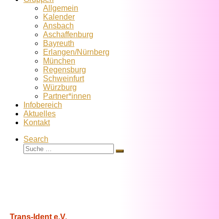
Allgemein
Kalender
Ansbach
Aschaffenburg
Bayreuth
Erlangen/Nürnberg
München
Regensburg
Schweinfurt
Würzburg
Partner*innen
Infobereich
Aktuelles
Kontakt
Search
Suche
Suche
…
Trans-Ident e.V.