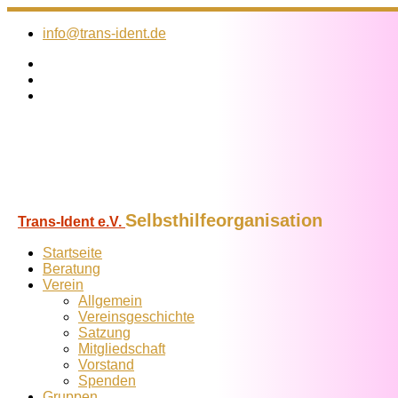
Zum
Inhalt
info@trans-ident.de
springen
Selbsthilfeorganisation
Trans-Ident e.V.
Startseite
Beratung
Verein
Allgemein
Vereins­geschichte
Satzung
Mitglied­schaft
Vorstand
Spenden
Gruppen