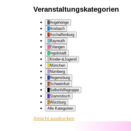
Veranstaltungskategorien
Angehörige
Ansbach
Aschaffenburg
Bayreuth
Erlangen
Ingolstadt
Kinder-&Jugend
München
Nürnberg
Regensburg
Schweinfurt
Selbsthilfegruppe
Stammtisch
Würzburg
Alle Kategorien
Ansicht
ausdrucken