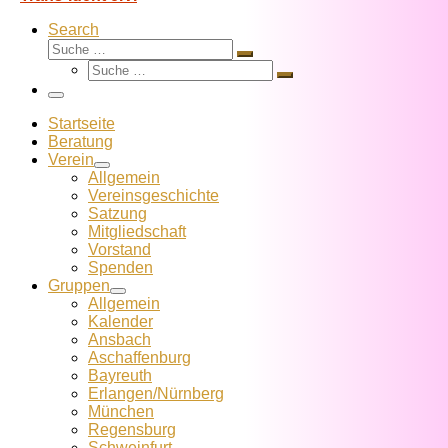
Search
Suche
Suche
Suche
…
Suche
…
Menü
Startseite
Beratung
Verein
Allgemein
Vereins­geschichte
Satzung
Mitglied­schaft
Vorstand
Spenden
Gruppen
Allgemein
Kalender
Ansbach
Aschaffenburg
Bayreuth
Erlangen/Nürnberg
München
Regensburg
Schweinfurt