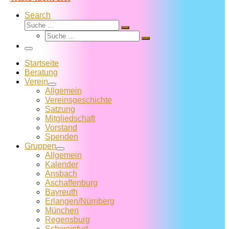
Search
Suche
Suche
Suche
…
Suche
…
Menü
Startseite
Beratung
Verein
Allgemein
Vereins­geschichte
Satzung
Mitglied­schaft
Vorstand
Spenden
Gruppen
Allgemein
Kalender
Ansbach
Aschaffenburg
Bayreuth
Erlangen/Nürnberg
München
Regensburg
Schweinfurt