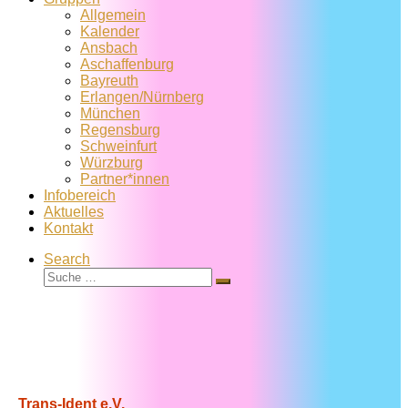
Allgemein
Kalender
Ansbach
Aschaffenburg
Bayreuth
Erlangen/Nürnberg
München
Regensburg
Schweinfurt
Würzburg
Partner*innen
Infobereich
Aktuelles
Kontakt
Search
Suche
Suche
…
Trans-Ident e.V.