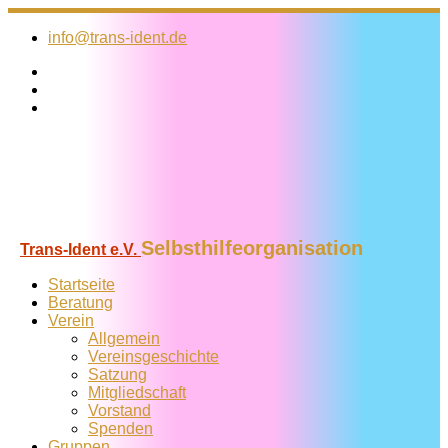
Zum
Inhalt
info@trans-ident.de
springen
Selbsthilfeorganisation
Trans-Ident e.V.
Startseite
Beratung
Verein
Allgemein
Vereins­geschichte
Satzung
Mitglied­schaft
Vorstand
Spenden
Gruppen