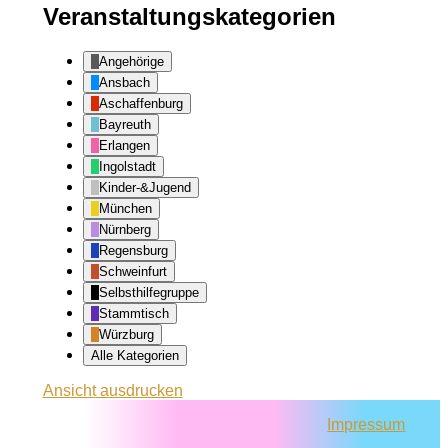
Veranstaltungskategorien
Angehörige
Ansbach
Aschaffenburg
Bayreuth
Erlangen
Ingolstadt
Kinder-&Jugend
München
Nürnberg
Regensburg
Schweinfurt
Selbsthilfegruppe
Stammtisch
Würzburg
Alle Kategorien
Ansicht
ausdrucken
Impressum