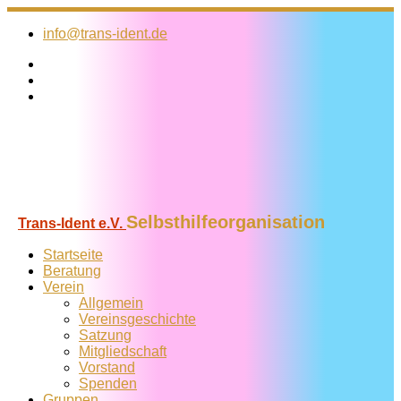
Zum
Inhalt
info@trans-ident.de
springen
Selbsthilfeorganisation
Trans-Ident e.V.
Startseite
Beratung
Verein
Allgemein
Vereins­geschichte
Satzung
Mitglied­schaft
Vorstand
Spenden
Gruppen