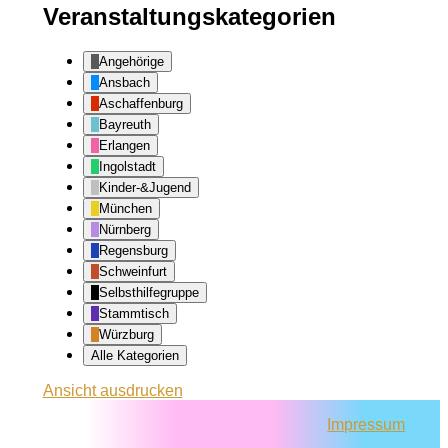
Veranstaltungskategorien
Angehörige
Ansbach
Aschaffenburg
Bayreuth
Erlangen
Ingolstadt
Kinder-&Jugend
München
Nürnberg
Regensburg
Schweinfurt
Selbsthilfegruppe
Stammtisch
Würzburg
Alle Kategorien
Ansicht
ausdrucken
Impressum