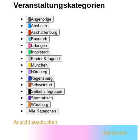
Veranstaltungskategorien
Angehörige
Ansbach
Aschaffenburg
Bayreuth
Erlangen
Ingolstadt
Kinder-&Jugend
München
Nürnberg
Regensburg
Schweinfurt
Selbsthilfegruppe
Stammtisch
Würzburg
Alle Kategorien
Ansicht
ausdrucken
Impressum