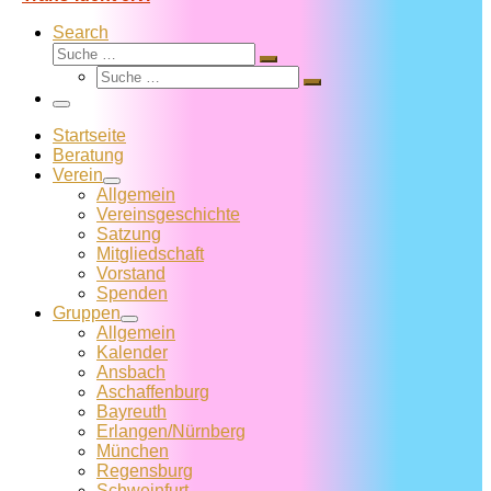
Search
Suche
Suche
Suche
…
Suche
…
Menü
Startseite
Beratung
Verein
Allgemein
Vereins­geschichte
Satzung
Mitglied­schaft
Vorstand
Spenden
Gruppen
Allgemein
Kalender
Ansbach
Aschaffenburg
Bayreuth
Erlangen/Nürnberg
München
Regensburg
Schweinfurt