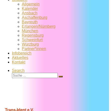
Allgemein
Kalender
Ansbach
Aschaffenburg
Bayreuth
Erlangen/Nürnberg
München
Regensburg
Schweinfurt
Würzburg
Partner*innen
Infobereich
Aktuelles
Kontakt
Search
Suche
Suche
…
Trans-Ident e.V.