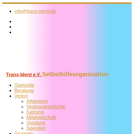
Zum
Inhalt
info@trans-ident.de
springen
Selbsthilfeorganisation
Trans-Ident e.V.
Startseite
Beratung
Verein
Allgemein
Vereins­geschichte
Satzung
Mitglied­schaft
Vorstand
Spenden
Gruppen