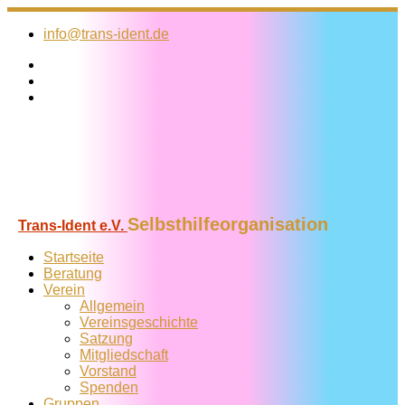
Zum
Inhalt
info@trans-ident.de
springen
Selbsthilfeorganisation
Trans-Ident e.V.
Startseite
Beratung
Verein
Allgemein
Vereins­geschichte
Satzung
Mitglied­schaft
Vorstand
Spenden
Gruppen