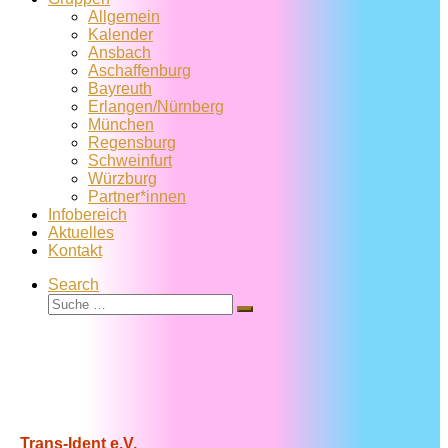
Allgemein
Kalender
Ansbach
Aschaffenburg
Bayreuth
Erlangen/Nürnberg
München
Regensburg
Schweinfurt
Würzburg
Partner*innen
Infobereich
Aktuelles
Kontakt
Search
Suche
Suche
…
Trans-Ident e.V.