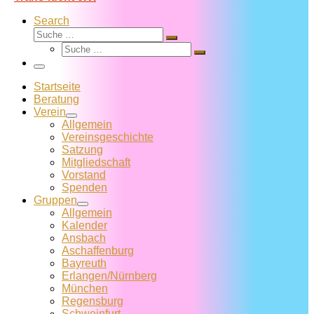
Search
Suche
Suche
Suche
…
Suche
…
Menü
Startseite
Beratung
Verein
Allgemein
Vereins­geschichte
Satzung
Mitglied­schaft
Vorstand
Spenden
Gruppen
Allgemein
Kalender
Ansbach
Aschaffenburg
Bayreuth
Erlangen/Nürnberg
München
Regensburg
Schweinfurt