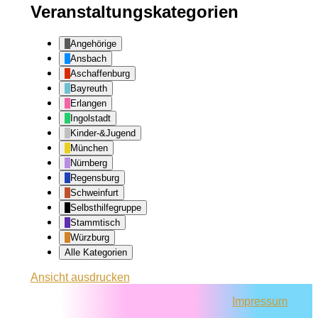
Veranstaltungskategorien
Angehörige
Ansbach
Aschaffenburg
Bayreuth
Erlangen
Ingolstadt
Kinder-&Jugend
München
Nürnberg
Regensburg
Schweinfurt
Selbsthilfegruppe
Stammtisch
Würzburg
Alle Kategorien
Ansicht
ausdrucken
Impressum