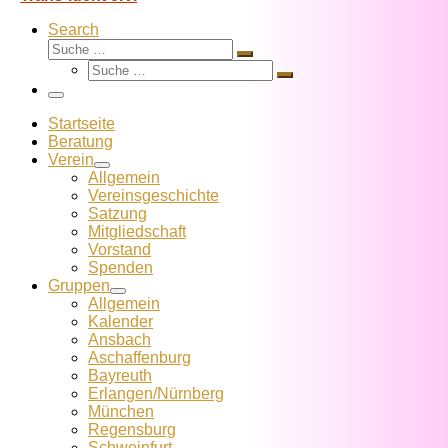
Search
Suche
Suche
Suche
…
Suche
…
Menü
Startseite
Beratung
Verein
Allgemein
Vereins­geschichte
Satzung
Mitglied­schaft
Vorstand
Spenden
Gruppen
Allgemein
Kalender
Ansbach
Aschaffenburg
Bayreuth
Erlangen/Nürnberg
München
Regensburg
Schweinfurt