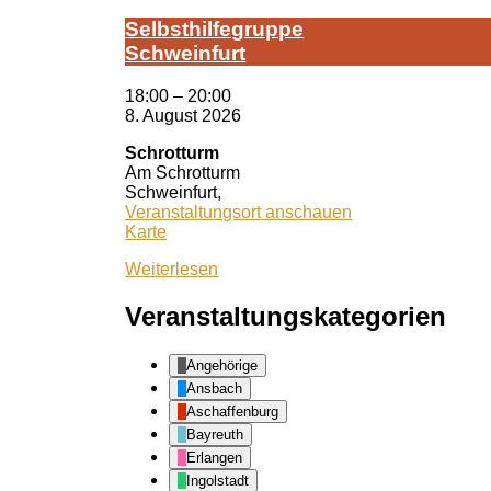
Selbst­hil­fe­grup­pe
Schwein­furt
18:00
–
20:00
8. August 2026
Schrotturm
Am Schrotturm
Schweinfurt
,
Veranstaltungsort anschauen
Schrotturm
Karte
Weiterlesen
Veranstaltungskategorien
Angehörige
Ansbach
Aschaffenburg
Bayreuth
Erlangen
Ingolstadt