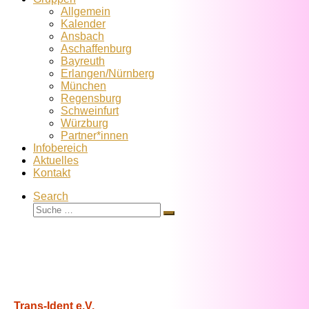
Allgemein
Kalender
Ansbach
Aschaffenburg
Bayreuth
Erlangen/Nürnberg
München
Regensburg
Schweinfurt
Würzburg
Partner*innen
Infobereich
Aktuelles
Kontakt
Search
Suche
Suche
…
Trans-Ident e.V.