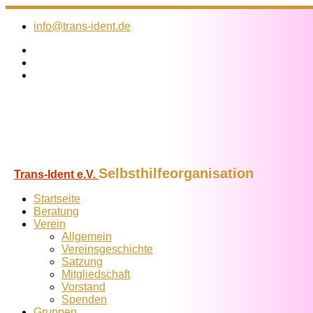
Zum
Inhalt
info@trans-ident.de
springen
Selbsthilfeorganisation
Trans-Ident e.V.
Startseite
Beratung
Verein
Allgemein
Vereins­geschichte
Satzung
Mitglied­schaft
Vorstand
Spenden
Gruppen