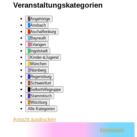
Veranstaltungskategorien
Angehörige
Ansbach
Aschaffenburg
Bayreuth
Erlangen
Ingolstadt
Kinder-&Jugend
München
Nürnberg
Regensburg
Schweinfurt
Selbsthilfegruppe
Stammtisch
Würzburg
Alle Kategorien
Ansicht
ausdrucken
Impressum