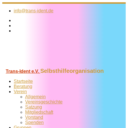
Zum
Inhalt
info@trans-ident.de
springen
Selbsthilfeorganisation
Trans-Ident e.V.
Startseite
Beratung
Verein
Allgemein
Vereins­geschichte
Satzung
Mitglied­schaft
Vorstand
Spenden
Gruppen