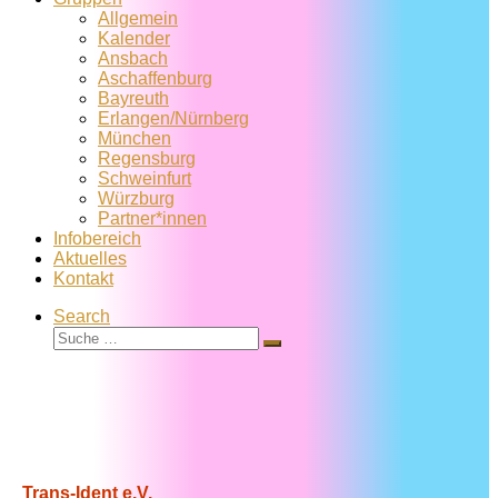
Allgemein
Kalender
Ansbach
Aschaffenburg
Bayreuth
Erlangen/Nürnberg
München
Regensburg
Schweinfurt
Würzburg
Partner*innen
Infobereich
Aktuelles
Kontakt
Search
Suche
Suche
…
Trans-Ident e.V.