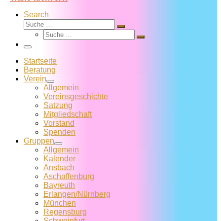
Search
Suche
Suche
Suche
…
Suche
…
Menü
Startseite
Beratung
Verein
Allgemein
Vereins­geschichte
Satzung
Mitglied­schaft
Vorstand
Spenden
Gruppen
Allgemein
Kalender
Ansbach
Aschaffenburg
Bayreuth
Erlangen/Nürnberg
München
Regensburg
Schweinfurt