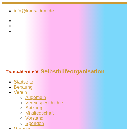
Zum
Inhalt
info@trans-ident.de
springen
Selbsthilfeorganisation
Trans-Ident e.V.
Startseite
Beratung
Verein
Allgemein
Vereins­geschichte
Satzung
Mitglied­schaft
Vorstand
Spenden
Gruppen