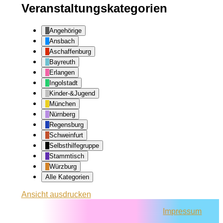
Veranstaltungskategorien
Angehörige
Ansbach
Aschaffenburg
Bayreuth
Erlangen
Ingolstadt
Kinder-&Jugend
München
Nürnberg
Regensburg
Schweinfurt
Selbsthilfegruppe
Stammtisch
Würzburg
Alle Kategorien
Ansicht
ausdrucken
Impressum