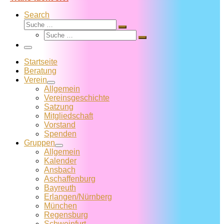
Search
Suche
Suche
Suche
…
Suche
…
Menü
Startseite
Beratung
Verein
Allgemein
Vereins­geschichte
Satzung
Mitglied­schaft
Vorstand
Spenden
Gruppen
Allgemein
Kalender
Ansbach
Aschaffenburg
Bayreuth
Erlangen/Nürnberg
München
Regensburg
Schweinfurt