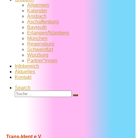
Allgemein
Kalender
Ansbach
Aschaffenburg
Bayreuth
Erlangen/Nürnberg
München
Regensburg
Schweinfurt
Würzburg
Partner*innen
Infobereich
Aktuelles
Kontakt
Search
Suche
Suche
…
Trans-Ident e.V.