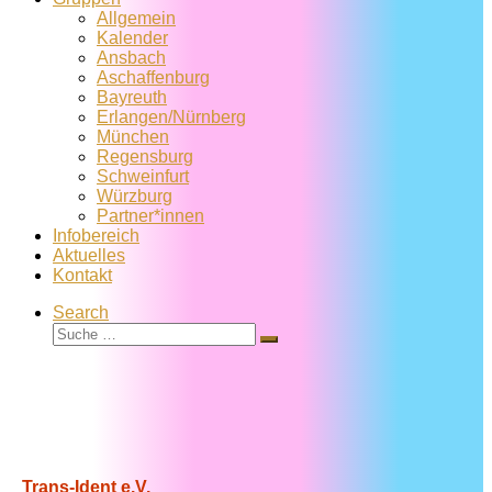
Allgemein
Kalender
Ansbach
Aschaffenburg
Bayreuth
Erlangen/Nürnberg
München
Regensburg
Schweinfurt
Würzburg
Partner*innen
Infobereich
Aktuelles
Kontakt
Search
Suche
Suche
…
Trans-Ident e.V.