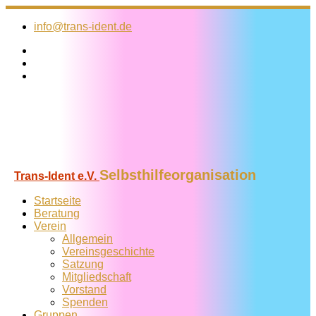
Zum
Inhalt
info@trans-ident.de
springen
Selbsthilfeorganisation
Trans-Ident e.V.
Startseite
Beratung
Verein
Allgemein
Vereins­geschichte
Satzung
Mitglied­schaft
Vorstand
Spenden
Gruppen