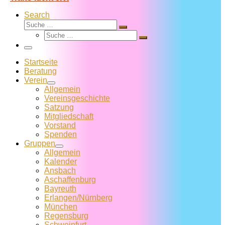
Search
Suche
Suche
Suche
…
Suche
…
Menü
Startseite
Beratung
Verein
Allgemein
Vereins­geschichte
Satzung
Mitglied­schaft
Vorstand
Spenden
Gruppen
Allgemein
Kalender
Ansbach
Aschaffenburg
Bayreuth
Erlangen/Nürnberg
München
Regensburg
Schweinfurt