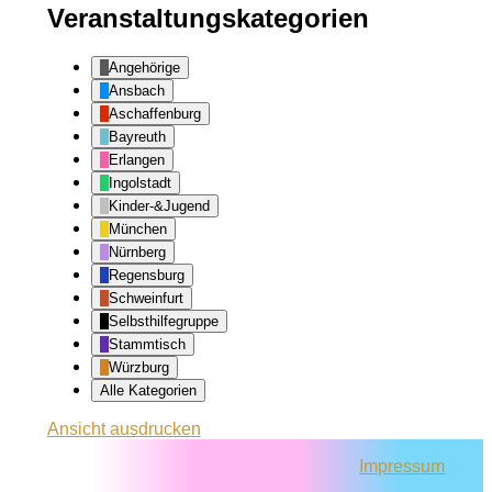
Veranstaltungskategorien
Angehörige
Ansbach
Aschaffenburg
Bayreuth
Erlangen
Ingolstadt
Kinder-&Jugend
München
Nürnberg
Regensburg
Schweinfurt
Selbsthilfegruppe
Stammtisch
Würzburg
Alle Kategorien
Ansicht
ausdrucken
Impressum