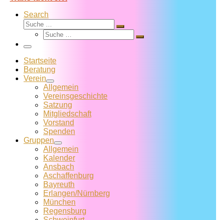
Search
Suche
Suche
Suche
…
Suche
…
Menü
Startseite
Beratung
Verein
Allgemein
Vereins­geschichte
Satzung
Mitglied­schaft
Vorstand
Spenden
Gruppen
Allgemein
Kalender
Ansbach
Aschaffenburg
Bayreuth
Erlangen/Nürnberg
München
Regensburg
Schweinfurt