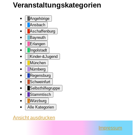
Veranstaltungskategorien
Angehörige
Ansbach
Aschaffenburg
Bayreuth
Erlangen
Ingolstadt
Kinder-&Jugend
München
Nürnberg
Regensburg
Schweinfurt
Selbsthilfegruppe
Stammtisch
Würzburg
Alle Kategorien
Ansicht
ausdrucken
Impressum