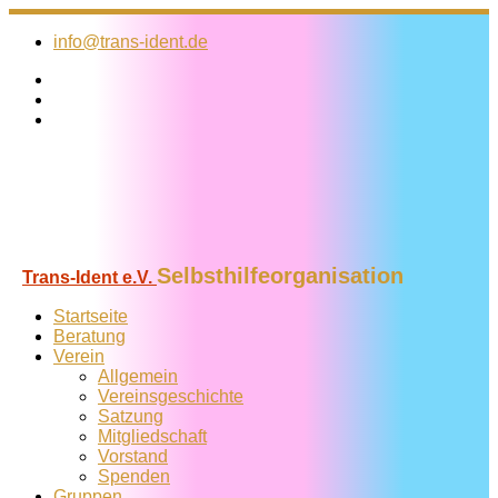
Zum
Inhalt
info@trans-ident.de
springen
Selbsthilfeorganisation
Trans-Ident e.V.
Startseite
Beratung
Verein
Allgemein
Vereins­geschichte
Satzung
Mitglied­schaft
Vorstand
Spenden
Gruppen