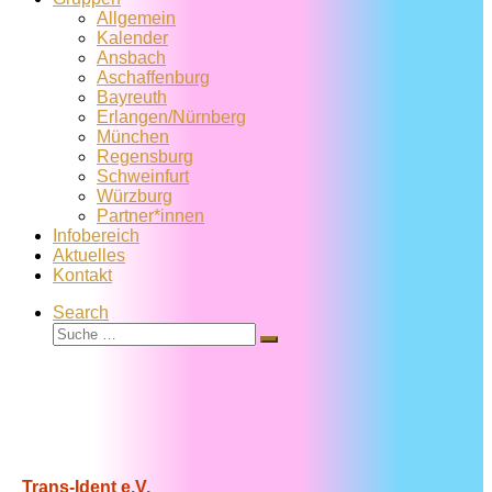
Allgemein
Kalender
Ansbach
Aschaffenburg
Bayreuth
Erlangen/Nürnberg
München
Regensburg
Schweinfurt
Würzburg
Partner*innen
Infobereich
Aktuelles
Kontakt
Search
Suche
Suche
…
Trans-Ident e.V.