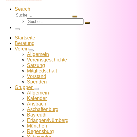
Search
Suche
Suche
Suche
…
Suche
…
Menü
Startseite
Beratung
Verein
Allgemein
Vereins­geschichte
Satzung
Mitglied­schaft
Vorstand
Spenden
Gruppen
Allgemein
Kalender
Ansbach
Aschaffenburg
Bayreuth
Erlangen/Nürnberg
München
Regensburg
Schweinfurt