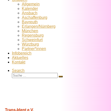
Allgemein
Kalender
Ansbach
Aschaffenburg
Bayreuth
Erlangen/Nürnberg
München
Regensburg
Schweinfurt
Würzburg
Partner*innen
Infobereich
Aktuelles
Kontakt
Search
Suche
Suche
…
Trans-Ident e.V.