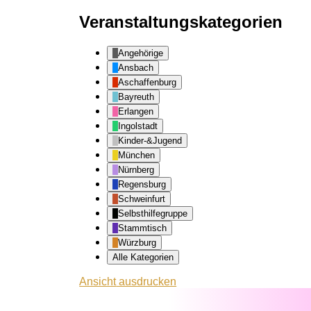
Veranstaltungskategorien
Angehörige
Ansbach
Aschaffenburg
Bayreuth
Erlangen
Ingolstadt
Kinder-&Jugend
München
Nürnberg
Regensburg
Schweinfurt
Selbsthilfegruppe
Stammtisch
Würzburg
Alle Kategorien
Ansicht
ausdrucken