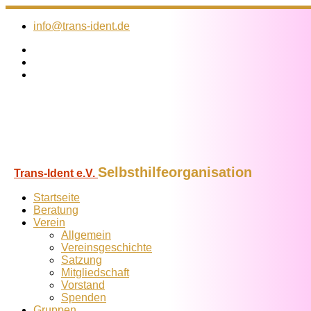
Zum
Inhalt
info@trans-ident.de
springen
Selbsthilfeorganisation
Trans-Ident e.V.
Startseite
Beratung
Verein
Allgemein
Vereins­geschichte
Satzung
Mitglied­schaft
Vorstand
Spenden
Gruppen