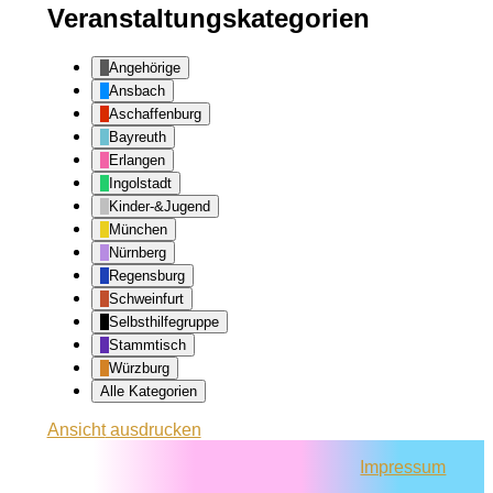
Veranstaltungskategorien
Angehörige
Ansbach
Aschaffenburg
Bayreuth
Erlangen
Ingolstadt
Kinder-&Jugend
München
Nürnberg
Regensburg
Schweinfurt
Selbsthilfegruppe
Stammtisch
Würzburg
Alle Kategorien
Ansicht
ausdrucken
Impressum