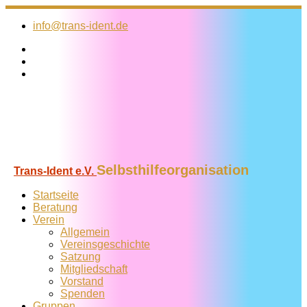
Zum
Inhalt
info@trans-ident.de
springen
Selbsthilfeorganisation
Trans-Ident e.V.
Startseite
Beratung
Verein
Allgemein
Vereins­geschichte
Satzung
Mitglied­schaft
Vorstand
Spenden
Gruppen