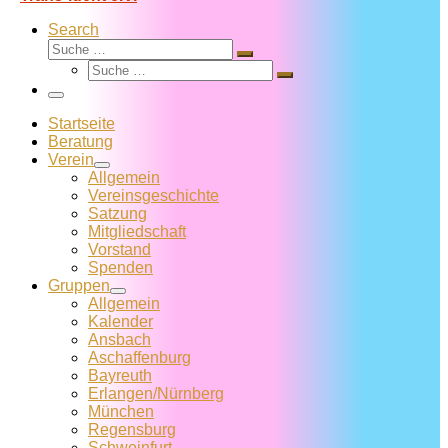
Search
Suche
Suche
Suche
…
Suche
…
Menü
Startseite
Beratung
Verein
Allgemein
Vereins­geschichte
Satzung
Mitglied­schaft
Vorstand
Spenden
Gruppen
Allgemein
Kalender
Ansbach
Aschaffenburg
Bayreuth
Erlangen/Nürnberg
München
Regensburg
Schweinfurt