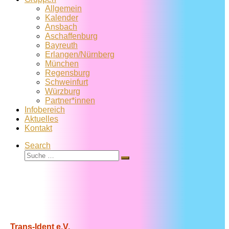
Allgemein
Kalender
Ansbach
Aschaffenburg
Bayreuth
Erlangen/Nürnberg
München
Regensburg
Schweinfurt
Würzburg
Partner*innen
Infobereich
Aktuelles
Kontakt
Search
Suche
Suche
…
Trans-Ident e.V.