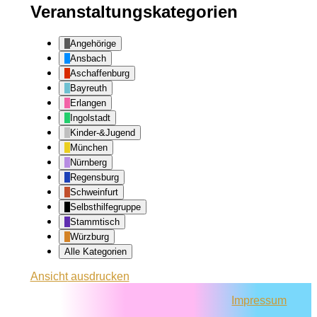
Veranstaltungskategorien
Angehörige
Ansbach
Aschaffenburg
Bayreuth
Erlangen
Ingolstadt
Kinder-&Jugend
München
Nürnberg
Regensburg
Schweinfurt
Selbsthilfegruppe
Stammtisch
Würzburg
Alle Kategorien
Ansicht
ausdrucken
Impressum