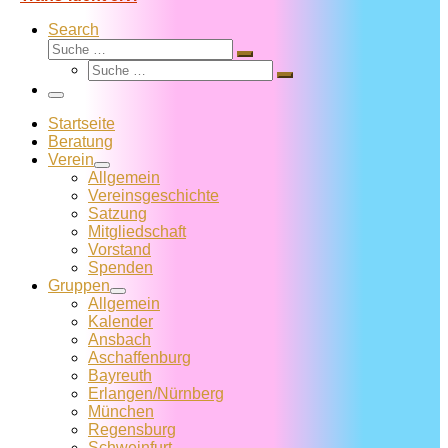
Search
Suche
Suche
Suche
…
Suche
…
Menü
Startseite
Beratung
Verein
Allgemein
Vereins­geschichte
Satzung
Mitglied­schaft
Vorstand
Spenden
Gruppen
Allgemein
Kalender
Ansbach
Aschaffenburg
Bayreuth
Erlangen/Nürnberg
München
Regensburg
Schweinfurt