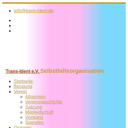
Zum
Inhalt
info@trans-ident.de
springen
Selbsthilfeorganisation
Trans-Ident e.V.
Startseite
Beratung
Verein
Allgemein
Vereins­geschichte
Satzung
Mitglied­schaft
Vorstand
Spenden
Gruppen