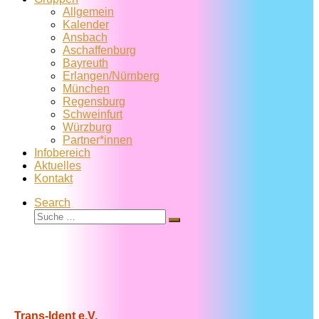
Allgemein
Kalender
Ansbach
Aschaffenburg
Bayreuth
Erlangen/Nürnberg
München
Regensburg
Schweinfurt
Würzburg
Partner*innen
Infobereich
Aktuelles
Kontakt
Search
Suche
Suche
…
Trans-Ident e.V.