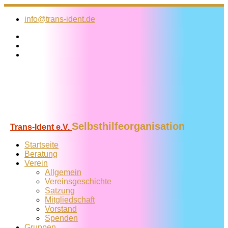
Zum
Inhalt
info@trans-ident.de
springen
Selbsthilfeorganisation
Trans-Ident e.V.
Startseite
Beratung
Verein
Allgemein
Vereins­geschichte
Satzung
Mitglied­schaft
Vorstand
Spenden
Gruppen