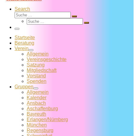
Search
Suche
Suche
Suche
…
Suche
…
Menü
Startseite
Beratung
Verein
Allgemein
Vereins­geschichte
Satzung
Mitglied­schaft
Vorstand
Spenden
Gruppen
Allgemein
Kalender
Ansbach
Aschaffenburg
Bayreuth
Erlangen/Nürnberg
München
Regensburg
Schweinfurt