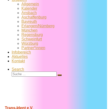
Allgemein
Kalender
Ansbach
Aschaffenburg
Bayreuth
Erlangen/Nürnberg
München
Regensburg
Schweinfurt
Würzburg
Partner*innen
Infobereich
Aktuelles
Kontakt
Search
Suche
Suche
…
Trans-Ident e.V.