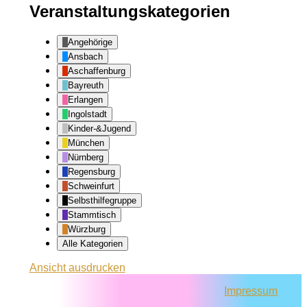
Veranstaltungskategorien
Angehörige
Ansbach
Aschaffenburg
Bayreuth
Erlangen
Ingolstadt
Kinder-&Jugend
München
Nürnberg
Regensburg
Schweinfurt
Selbsthilfegruppe
Stammtisch
Würzburg
Alle Kategorien
Ansicht
ausdrucken
Impressum