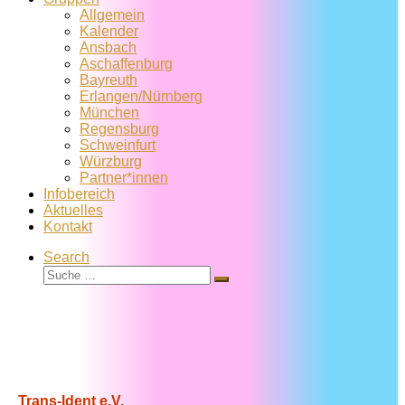
Allgemein
Kalender
Ansbach
Aschaffenburg
Bayreuth
Erlangen/Nürnberg
München
Regensburg
Schweinfurt
Würzburg
Partner*innen
Infobereich
Aktuelles
Kontakt
Search
Suche
Suche
…
Trans-Ident e.V.