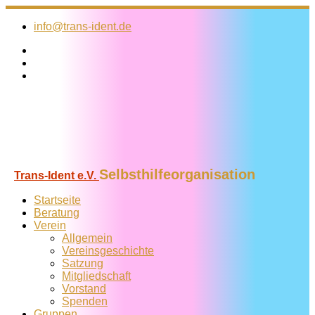
Zum
Inhalt
info@trans-ident.de
springen
Selbsthilfeorganisation
Trans-Ident e.V.
Startseite
Beratung
Verein
Allgemein
Vereins­geschichte
Satzung
Mitglied­schaft
Vorstand
Spenden
Gruppen