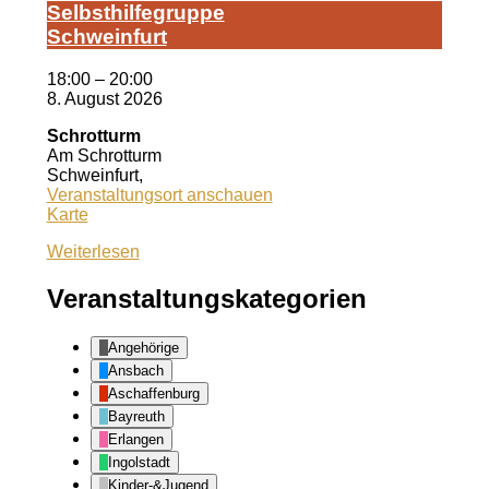
Selbst­hil­fe­grup­pe
Schwein­furt
18:00
–
20:00
8. August 2026
Schrotturm
Am Schrotturm
Schweinfurt
,
Veranstaltungsort anschauen
Schrotturm
Karte
Weiterlesen
Veranstaltungskategorien
Angehörige
Ansbach
Aschaffenburg
Bayreuth
Erlangen
Ingolstadt
Kinder-&Jugend