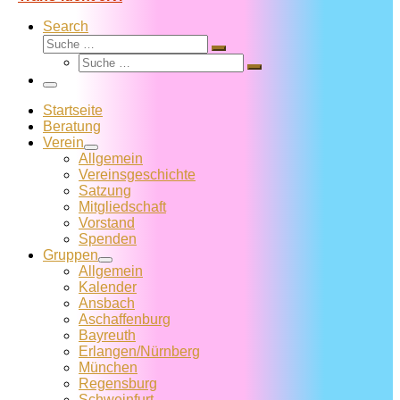
Search
Suche
Suche
Suche
…
Suche
…
Menü
Startseite
Beratung
Verein
Allgemein
Vereins­geschichte
Satzung
Mitglied­schaft
Vorstand
Spenden
Gruppen
Allgemein
Kalender
Ansbach
Aschaffenburg
Bayreuth
Erlangen/Nürnberg
München
Regensburg
Schweinfurt