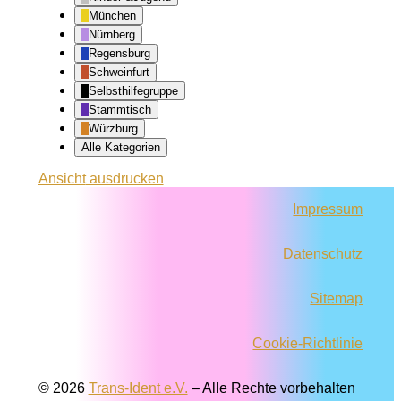
München
Nürnberg
Regensburg
Schweinfurt
Selbsthilfegruppe
Stammtisch
Würzburg
Alle Kategorien
Ansicht
ausdrucken
Impressum
Datenschutz
Sitemap
Cookie-Richtlinie
© 2026
Trans-Ident e.V.
–
Alle Rechte vorbehalten