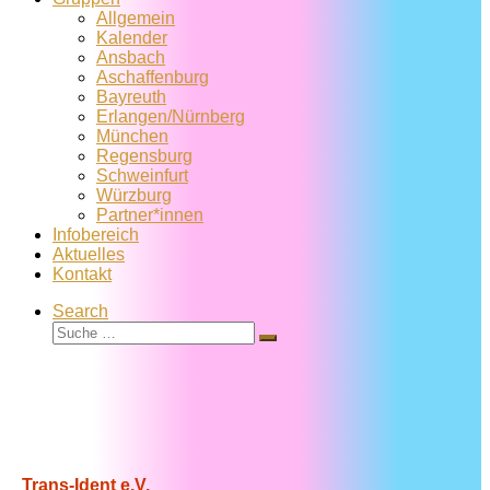
Allgemein
Kalender
Ansbach
Aschaffenburg
Bayreuth
Erlangen/Nürnberg
München
Regensburg
Schweinfurt
Würzburg
Partner*innen
Infobereich
Aktuelles
Kontakt
Search
Suche
Suche
…
Trans-Ident e.V.