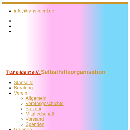
Zum
Inhalt
info@trans-ident.de
springen
Selbsthilfeorganisation
Trans-Ident e.V.
Startseite
Beratung
Verein
Allgemein
Vereins­geschichte
Satzung
Mitglied­schaft
Vorstand
Spenden
Gruppen