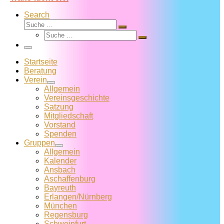
Search
Suche
Suche
Suche
…
Suche
…
Menü
Startseite
Beratung
Verein
Allgemein
Vereins­geschichte
Satzung
Mitglied­schaft
Vorstand
Spenden
Gruppen
Allgemein
Kalender
Ansbach
Aschaffenburg
Bayreuth
Erlangen/Nürnberg
München
Regensburg
Schweinfurt