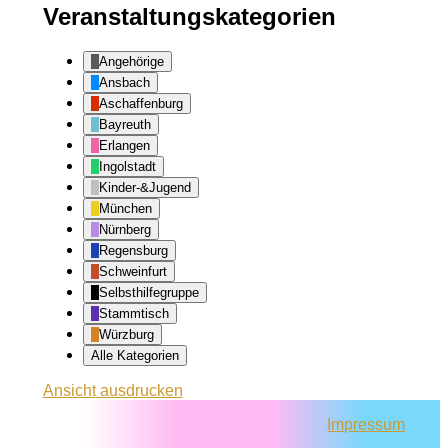
Veranstaltungskategorien
Angehörige
Ansbach
Aschaffenburg
Bayreuth
Erlangen
Ingolstadt
Kinder-&Jugend
München
Nürnberg
Regensburg
Schweinfurt
Selbsthilfegruppe
Stammtisch
Würzburg
Alle Kategorien
Ansicht
ausdrucken
Impressum