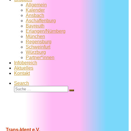
Allgemein
Kalender
Ansbach
Aschaffenburg
Bayreuth
Erlangen/Nürnberg
München
Regensburg
Schweinfurt
Würzburg
Partner*innen
Infobereich
Aktuelles
Kontakt
Search
Suche
Suche
…
Trans-Ident e.V.