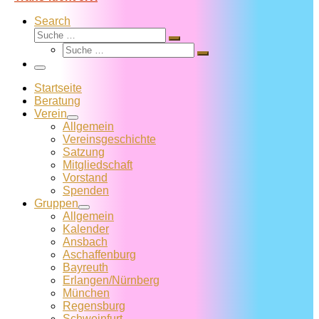
Search
Suche
Suche
Suche
…
Suche
…
Menü
Startseite
Beratung
Verein
Allgemein
Vereins­geschichte
Satzung
Mitglied­schaft
Vorstand
Spenden
Gruppen
Allgemein
Kalender
Ansbach
Aschaffenburg
Bayreuth
Erlangen/Nürnberg
München
Regensburg
Schweinfurt