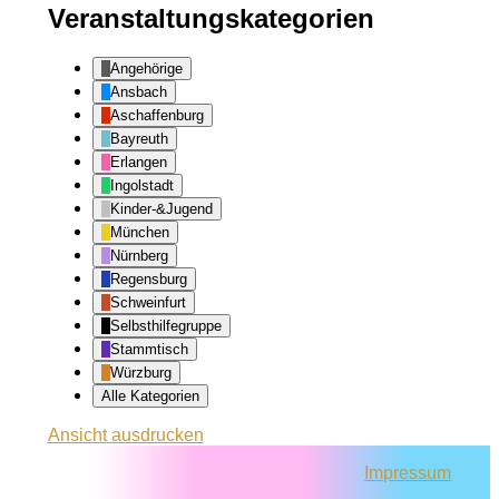
Veranstaltungskategorien
Angehörige
Ansbach
Aschaffenburg
Bayreuth
Erlangen
Ingolstadt
Kinder-&Jugend
München
Nürnberg
Regensburg
Schweinfurt
Selbsthilfegruppe
Stammtisch
Würzburg
Alle Kategorien
Ansicht
ausdrucken
Impressum