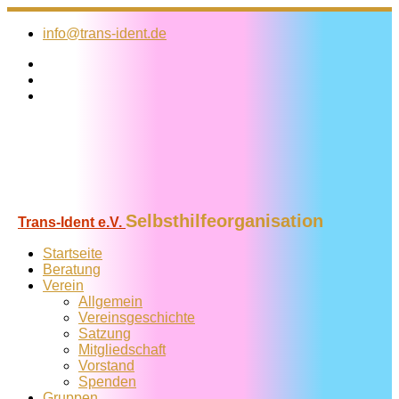
Zum
Inhalt
info@trans-ident.de
springen
Selbsthilfeorganisation
Trans-Ident e.V.
Startseite
Beratung
Verein
Allgemein
Vereins­geschichte
Satzung
Mitglied­schaft
Vorstand
Spenden
Gruppen