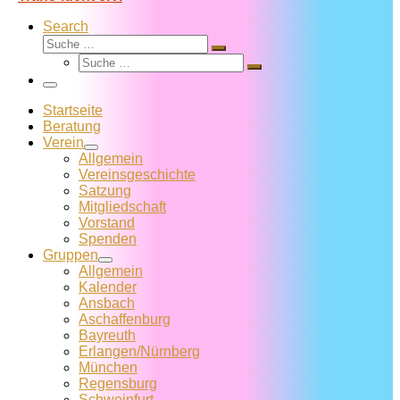
Search
Suche
Suche
Suche
…
Suche
…
Menü
Startseite
Beratung
Verein
Allgemein
Vereins­geschichte
Satzung
Mitglied­schaft
Vorstand
Spenden
Gruppen
Allgemein
Kalender
Ansbach
Aschaffenburg
Bayreuth
Erlangen/Nürnberg
München
Regensburg
Schweinfurt