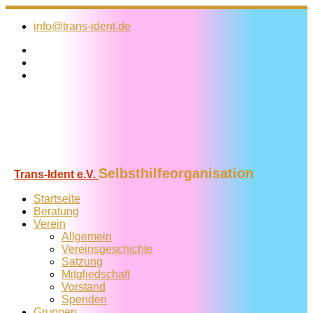
Zum
Inhalt
info@trans-ident.de
springen
Selbsthilfeorganisation
Trans-Ident e.V.
Startseite
Beratung
Verein
Allgemein
Vereins­geschichte
Satzung
Mitglied­schaft
Vorstand
Spenden
Gruppen