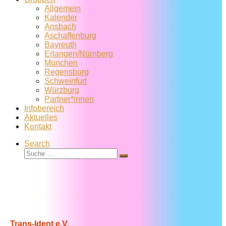
Allgemein
Kalender
Ansbach
Aschaffenburg
Bayreuth
Erlangen/Nürnberg
München
Regensburg
Schweinfurt
Würzburg
Partner*innen
Infobereich
Aktuelles
Kontakt
Search
Suche
Suche
…
Trans-Ident e.V.