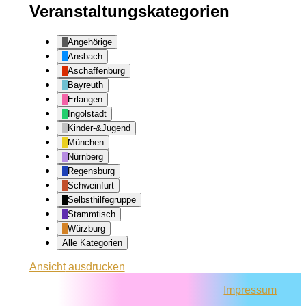
Veranstaltungskategorien
Angehörige
Ansbach
Aschaffenburg
Bayreuth
Erlangen
Ingolstadt
Kinder-&Jugend
München
Nürnberg
Regensburg
Schweinfurt
Selbsthilfegruppe
Stammtisch
Würzburg
Alle Kategorien
Ansicht
ausdrucken
Impressum