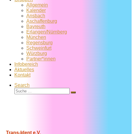
Allgemein
Kalender
Ansbach
Aschaffenburg
Bayreuth
Erlangen/Nürnberg
München
Regensburg
Schweinfurt
Würzburg
Partner*innen
Infobereich
Aktuelles
Kontakt
Search
Suche
Suche
…
Trans-Ident e.V.