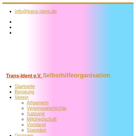
Zum
Inhalt
info@trans-ident.de
springen
Selbsthilfeorganisation
Trans-Ident e.V.
Startseite
Beratung
Verein
Allgemein
Vereins­geschichte
Satzung
Mitglied­schaft
Vorstand
Spenden
Gruppen