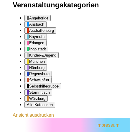
Veranstaltungskategorien
Angehörige
Ansbach
Aschaffenburg
Bayreuth
Erlangen
Ingolstadt
Kinder-&Jugend
München
Nürnberg
Regensburg
Schweinfurt
Selbsthilfegruppe
Stammtisch
Würzburg
Alle Kategorien
Ansicht
ausdrucken
Impressum