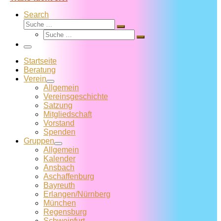
Search
Suche
Suche
Suche
…
Suche
…
Menü
Startseite
Beratung
Verein
Allgemein
Vereins­geschichte
Satzung
Mitglied­schaft
Vorstand
Spenden
Gruppen
Allgemein
Kalender
Ansbach
Aschaffenburg
Bayreuth
Erlangen/Nürnberg
München
Regensburg
Schweinfurt