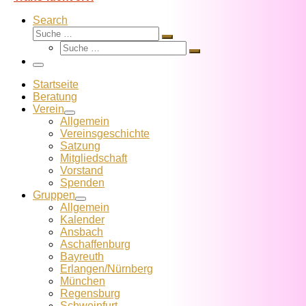
Search
Suche
Suche
Suche
…
Suche
…
Menü
Startseite
Beratung
Verein
Allgemein
Vereins­geschichte
Satzung
Mitglied­schaft
Vorstand
Spenden
Gruppen
Allgemein
Kalender
Ansbach
Aschaffenburg
Bayreuth
Erlangen/Nürnberg
München
Regensburg
Schweinfurt