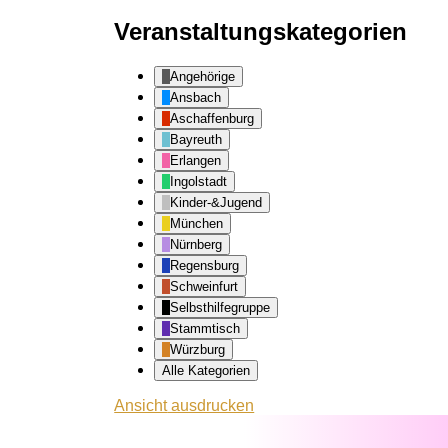
Veranstaltungskategorien
Angehörige
Ansbach
Aschaffenburg
Bayreuth
Erlangen
Ingolstadt
Kinder-&Jugend
München
Nürnberg
Regensburg
Schweinfurt
Selbsthilfegruppe
Stammtisch
Würzburg
Alle Kategorien
Ansicht
ausdrucken