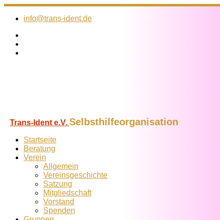
Zum
Inhalt
info@trans-ident.de
springen
Selbsthilfeorganisation
Trans-Ident e.V.
Startseite
Beratung
Verein
Allgemein
Vereins­geschichte
Satzung
Mitglied­schaft
Vorstand
Spenden
Gruppen