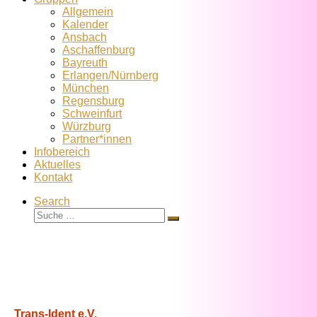
Allgemein
Kalender
Ansbach
Aschaffenburg
Bayreuth
Erlangen/Nürnberg
München
Regensburg
Schweinfurt
Würzburg
Partner*innen
Infobereich
Aktuelles
Kontakt
Search
Suche
Suche
…
Trans-Ident e.V.