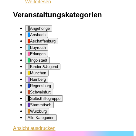
Weiterlesen
Veranstaltungskategorien
Angehörige
Ansbach
Aschaffenburg
Bayreuth
Erlangen
Ingolstadt
Kinder-&Jugend
München
Nürnberg
Regensburg
Schweinfurt
Selbsthilfegruppe
Stammtisch
Würzburg
Alle Kategorien
Ansicht
ausdrucken