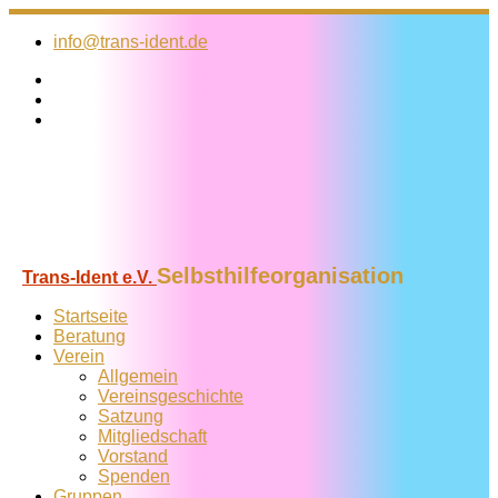
Zum
Inhalt
info@trans-ident.de
springen
Selbsthilfeorganisation
Trans-Ident e.V.
Startseite
Beratung
Verein
Allgemein
Vereins­geschichte
Satzung
Mitglied­schaft
Vorstand
Spenden
Gruppen