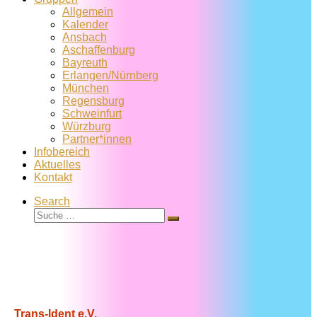
Allgemein
Kalender
Ansbach
Aschaffenburg
Bayreuth
Erlangen/Nürnberg
München
Regensburg
Schweinfurt
Würzburg
Partner*innen
Infobereich
Aktuelles
Kontakt
Search
Suche
Suche
…
Trans-Ident e.V.