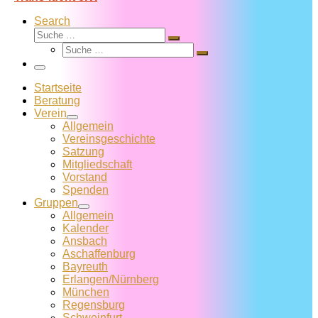
Search
Suche
Suche
Suche
…
Suche
…
Menü
Startseite
Beratung
Verein
Allgemein
Vereins­geschichte
Satzung
Mitglied­schaft
Vorstand
Spenden
Gruppen
Allgemein
Kalender
Ansbach
Aschaffenburg
Bayreuth
Erlangen/Nürnberg
München
Regensburg
Schweinfurt