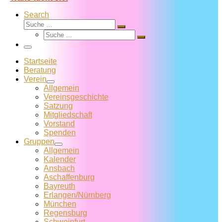
Search
Suche
Suche
Suche
…
Suche
…
Menü
Startseite
Beratung
Verein
Allgemein
Vereins­geschichte
Satzung
Mitglied­schaft
Vorstand
Spenden
Gruppen
Allgemein
Kalender
Ansbach
Aschaffenburg
Bayreuth
Erlangen/Nürnberg
München
Regensburg
Schweinfurt