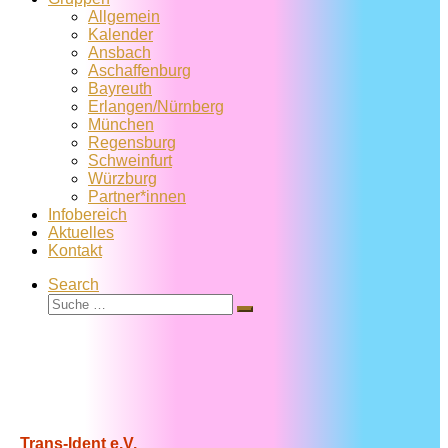
Allgemein
Kalender
Ansbach
Aschaffenburg
Bayreuth
Erlangen/Nürnberg
München
Regensburg
Schweinfurt
Würzburg
Partner*innen
Infobereich
Aktuelles
Kontakt
Search
Suche
Suche
…
Trans-Ident e.V.