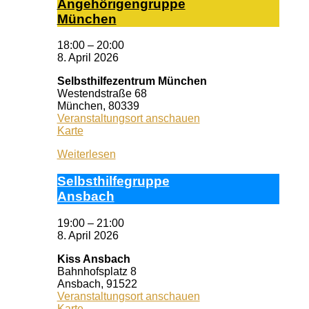
An­ge­hö­ri­gen­grup­pe
Mün­chen
18:00
–
20:00
8. April 2026
Selbsthilfezentrum München
Westendstraße 68
München
,
80339
Veranstaltungsort anschauen
Selbsthilfezentrum
Karte
München
Weiterlesen
Selbst­hil­fe­grup­pe
Ans­bach
19:00
–
21:00
8. April 2026
Kiss Ansbach
Bahnhofsplatz 8
Ansbach
,
91522
Veranstaltungsort anschauen
Kiss
Karte