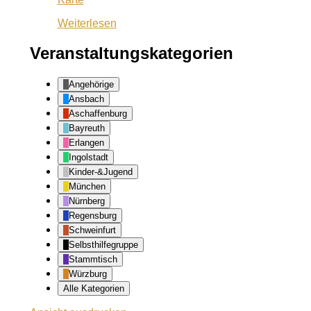
Ansbach
Weiterlesen
Veranstaltungskategorien
Angehörige
Ansbach
Aschaffenburg
Bayreuth
Erlangen
Ingolstadt
Kinder-&Jugend
München
Nürnberg
Regensburg
Schweinfurt
Selbsthilfegruppe
Stammtisch
Würzburg
Alle Kategorien