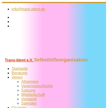
Zum
Inhalt
info@trans-ident.de
springen
Selbsthilfeorganisation
Trans-Ident e.V.
Startseite
Beratung
Verein
Allgemein
Vereins­geschichte
Satzung
Mitglied­schaft
Vorstand
Spenden
Gruppen