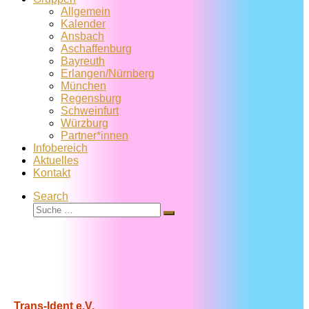
Allgemein
Kalender
Ansbach
Aschaffenburg
Bayreuth
Erlangen/Nürnberg
München
Regensburg
Schweinfurt
Würzburg
Partner*innen
Infobereich
Aktuelles
Kontakt
Search
Suche
Suche
…
Trans-Ident e.V.