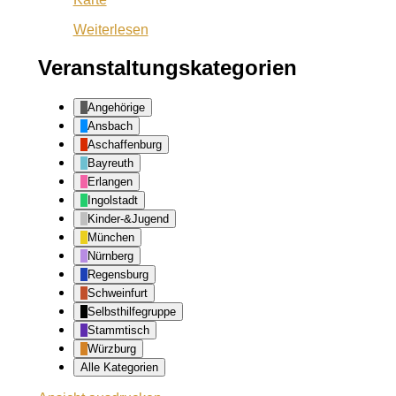
Ansbach
Weiterlesen
Veranstaltungskategorien
Angehörige
Ansbach
Aschaffenburg
Bayreuth
Erlangen
Ingolstadt
Kinder-&Jugend
München
Nürnberg
Regensburg
Schweinfurt
Selbsthilfegruppe
Stammtisch
Würzburg
Alle Kategorien