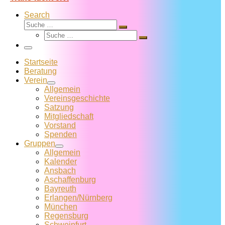
Search
Suche
Suche
Suche
…
Suche
…
Menü
Startseite
Beratung
Verein
Allgemein
Vereins­geschichte
Satzung
Mitglied­schaft
Vorstand
Spenden
Gruppen
Allgemein
Kalender
Ansbach
Aschaffenburg
Bayreuth
Erlangen/Nürnberg
München
Regensburg
Schweinfurt