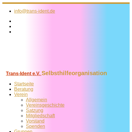
Zum
Inhalt
info@trans-ident.de
springen
Selbsthilfeorganisation
Trans-Ident e.V.
Startseite
Beratung
Verein
Allgemein
Vereins­geschichte
Satzung
Mitglied­schaft
Vorstand
Spenden
Gruppen