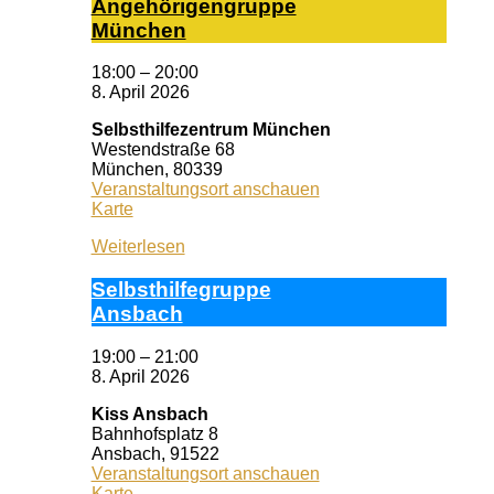
An­ge­hö­ri­gen­grup­pe
Mün­chen
18:00
–
20:00
8. April 2026
Selbsthilfezentrum München
Westendstraße 68
München
,
80339
Veranstaltungsort anschauen
Selbsthilfezentrum
Karte
München
Weiterlesen
Selbst­hil­fe­grup­pe
Ans­bach
19:00
–
21:00
8. April 2026
Kiss Ansbach
Bahnhofsplatz 8
Ansbach
,
91522
Veranstaltungsort anschauen
Kiss
Karte