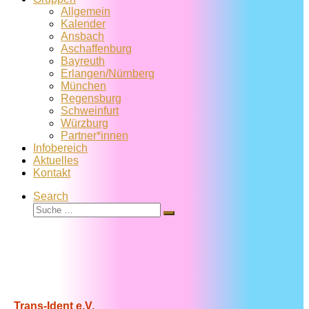
Allgemein
Kalender
Ansbach
Aschaffenburg
Bayreuth
Erlangen/Nürnberg
München
Regensburg
Schweinfurt
Würzburg
Partner*innen
Infobereich
Aktuelles
Kontakt
Search
Suche
Suche
…
Trans-Ident e.V.