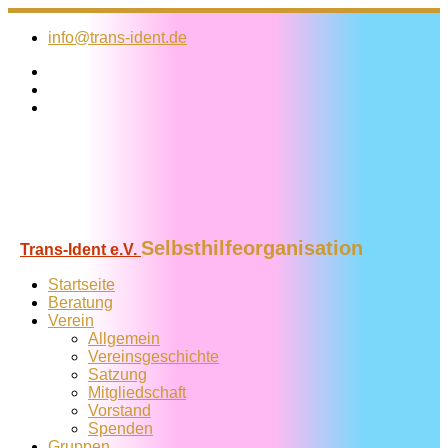
Zum
Inhalt
info@trans-ident.de
springen
Selbsthilfeorganisation
Trans-Ident e.V.
Startseite
Beratung
Verein
Allgemein
Vereins­geschichte
Satzung
Mitglied­schaft
Vorstand
Spenden
Gruppen