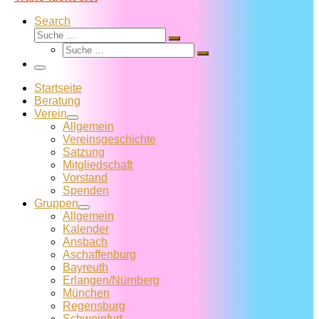
Search
Suche
Suche
Suche
…
Suche
…
Menü
Startseite
Beratung
Verein
Allgemein
Vereins­geschichte
Satzung
Mitglied­schaft
Vorstand
Spenden
Gruppen
Allgemein
Kalender
Ansbach
Aschaffenburg
Bayreuth
Erlangen/Nürnberg
München
Regensburg
Schweinfurt