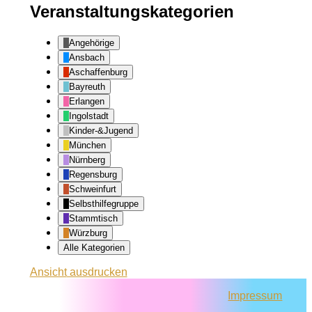
Veranstaltungskategorien
Angehörige
Ansbach
Aschaffenburg
Bayreuth
Erlangen
Ingolstadt
Kinder-&Jugend
München
Nürnberg
Regensburg
Schweinfurt
Selbsthilfegruppe
Stammtisch
Würzburg
Alle Kategorien
Ansicht
ausdrucken
Impressum