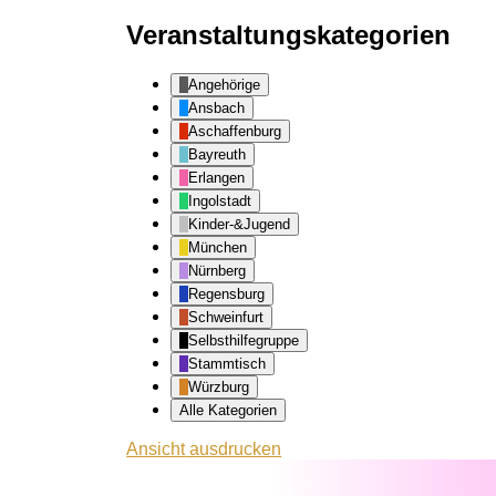
Veranstaltungskategorien
Angehörige
Ansbach
Aschaffenburg
Bayreuth
Erlangen
Ingolstadt
Kinder-&Jugend
München
Nürnberg
Regensburg
Schweinfurt
Selbsthilfegruppe
Stammtisch
Würzburg
Alle Kategorien
Ansicht
ausdrucken