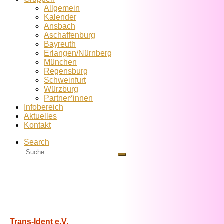
Allgemein
Kalender
Ansbach
Aschaffenburg
Bayreuth
Erlangen/Nürnberg
München
Regensburg
Schweinfurt
Würzburg
Partner*innen
Infobereich
Aktuelles
Kontakt
Search
Suche
Suche
…
Trans-Ident e.V.