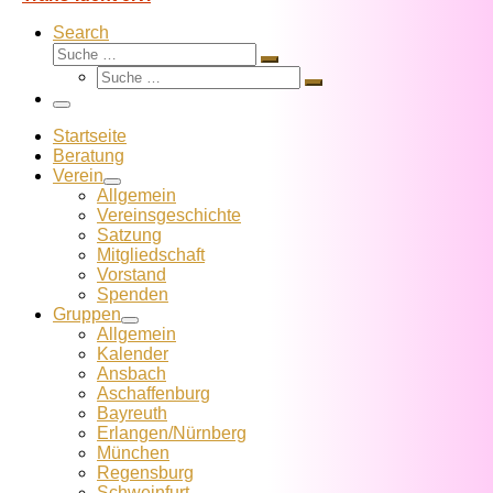
Search
Suche
Suche
Suche
…
Suche
…
Menü
Startseite
Beratung
Verein
Allgemein
Vereins­geschichte
Satzung
Mitglied­schaft
Vorstand
Spenden
Gruppen
Allgemein
Kalender
Ansbach
Aschaffenburg
Bayreuth
Erlangen/Nürnberg
München
Regensburg
Schweinfurt