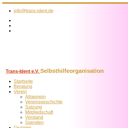
Zum
Inhalt
info@trans-ident.de
springen
Selbsthilfeorganisation
Trans-Ident e.V.
Startseite
Beratung
Verein
Allgemein
Vereins­geschichte
Satzung
Mitglied­schaft
Vorstand
Spenden
Gruppen