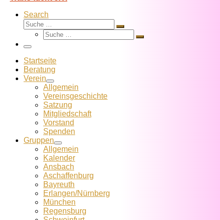
Search
Suche
Suche
Suche
…
Suche
…
Menü
Startseite
Beratung
Verein
Allgemein
Vereins­geschichte
Satzung
Mitglied­schaft
Vorstand
Spenden
Gruppen
Allgemein
Kalender
Ansbach
Aschaffenburg
Bayreuth
Erlangen/Nürnberg
München
Regensburg
Schweinfurt