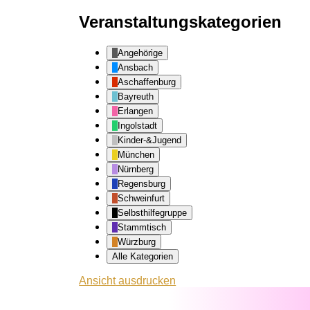
Veranstaltungskategorien
Angehörige
Ansbach
Aschaffenburg
Bayreuth
Erlangen
Ingolstadt
Kinder-&Jugend
München
Nürnberg
Regensburg
Schweinfurt
Selbsthilfegruppe
Stammtisch
Würzburg
Alle Kategorien
Ansicht
ausdrucken