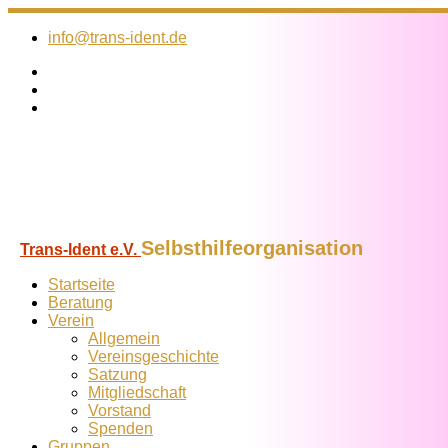
Zum
Inhalt
info@trans-ident.de
springen
Selbsthilfeorganisation
Trans-Ident e.V.
Startseite
Beratung
Verein
Allgemein
Vereins­geschichte
Satzung
Mitglied­schaft
Vorstand
Spenden
Gruppen