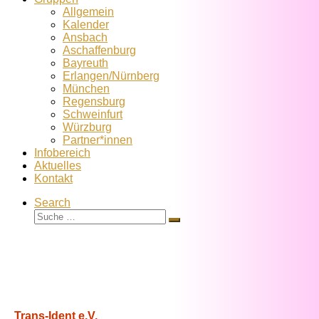
Allgemein
Kalender
Ansbach
Aschaffenburg
Bayreuth
Erlangen/Nürnberg
München
Regensburg
Schweinfurt
Würzburg
Partner*innen
Infobereich
Aktuelles
Kontakt
Search
Suche
Suche
…
Trans-Ident e.V.