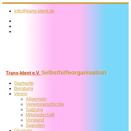
Zum
Inhalt
info@trans-ident.de
springen
Selbsthilfeorganisation
Trans-Ident e.V.
Startseite
Beratung
Verein
Allgemein
Vereins­geschichte
Satzung
Mitglied­schaft
Vorstand
Spenden
Gruppen