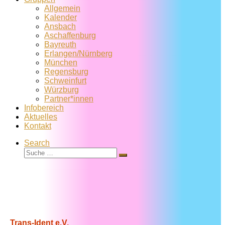
Allgemein
Kalender
Ansbach
Aschaffenburg
Bayreuth
Erlangen/Nürnberg
München
Regensburg
Schweinfurt
Würzburg
Partner*innen
Infobereich
Aktuelles
Kontakt
Search
Suche
Suche
…
Trans-Ident e.V.