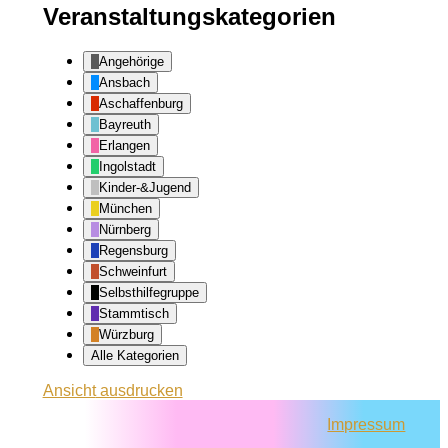
Veranstaltungskategorien
Angehörige
Ansbach
Aschaffenburg
Bayreuth
Erlangen
Ingolstadt
Kinder-&Jugend
München
Nürnberg
Regensburg
Schweinfurt
Selbsthilfegruppe
Stammtisch
Würzburg
Alle Kategorien
Ansicht
ausdrucken
Impressum