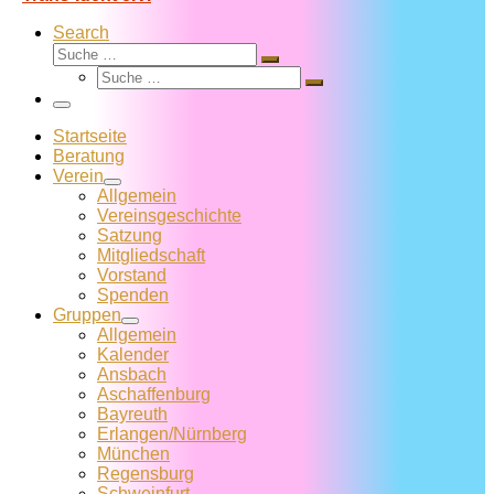
Search
Suche
Suche
Suche
…
Suche
…
Menü
Startseite
Beratung
Verein
Allgemein
Vereins­geschichte
Satzung
Mitglied­schaft
Vorstand
Spenden
Gruppen
Allgemein
Kalender
Ansbach
Aschaffenburg
Bayreuth
Erlangen/Nürnberg
München
Regensburg
Schweinfurt