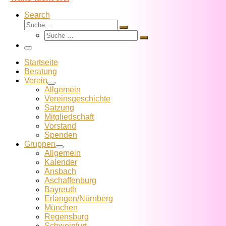
Search
Suche
Suche
Suche
…
Suche
…
Menü
Startseite
Beratung
Verein
Allgemein
Vereins­geschichte
Satzung
Mitglied­schaft
Vorstand
Spenden
Gruppen
Allgemein
Kalender
Ansbach
Aschaffenburg
Bayreuth
Erlangen/Nürnberg
München
Regensburg
Schweinfurt