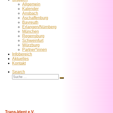
Allgemein
Kalender
Ansbach
Aschaffenburg
Bayreuth
Erlangen/Nürnberg
München
Regensburg
Schweinfurt
Würzburg
Partner*innen
Infobereich
Aktuelles
Kontakt
Search
Suche
Suche
…
Trans-Ident e.V.