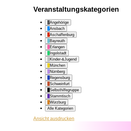
Veranstaltungskategorien
Angehörige
Ansbach
Aschaffenburg
Bayreuth
Erlangen
Ingolstadt
Kinder-&Jugend
München
Nürnberg
Regensburg
Schweinfurt
Selbsthilfegruppe
Stammtisch
Würzburg
Alle Kategorien
Ansicht
ausdrucken