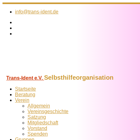
Zum
Inhalt
info@trans-ident.de
springen
Selbsthilfeorganisation
Trans-Ident e.V.
Startseite
Beratung
Verein
Allgemein
Vereins­geschichte
Satzung
Mitglied­schaft
Vorstand
Spenden
Gruppen