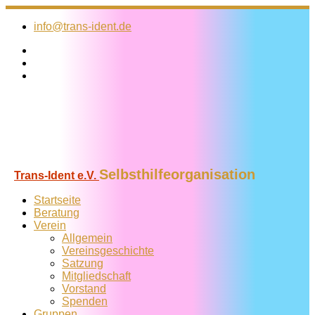
Zum
Inhalt
info@trans-ident.de
springen
Selbsthilfeorganisation
Trans-Ident e.V.
Startseite
Beratung
Verein
Allgemein
Vereins­geschichte
Satzung
Mitglied­schaft
Vorstand
Spenden
Gruppen