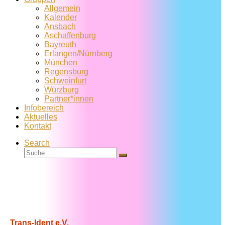
Allgemein
Kalender
Ansbach
Aschaffenburg
Bayreuth
Erlangen/Nürnberg
München
Regensburg
Schweinfurt
Würzburg
Partner*innen
Infobereich
Aktuelles
Kontakt
Search
Suche
Suche
…
Trans-Ident e.V.