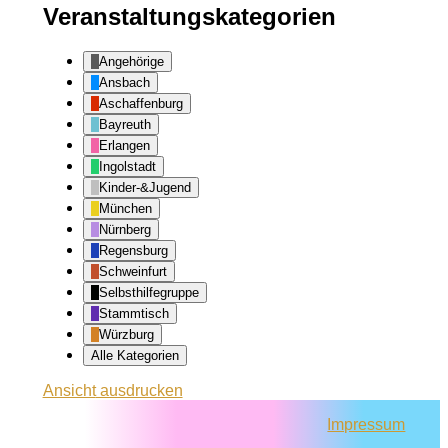
Veranstaltungskategorien
Angehörige
Ansbach
Aschaffenburg
Bayreuth
Erlangen
Ingolstadt
Kinder-&Jugend
München
Nürnberg
Regensburg
Schweinfurt
Selbsthilfegruppe
Stammtisch
Würzburg
Alle Kategorien
Ansicht
ausdrucken
Impressum