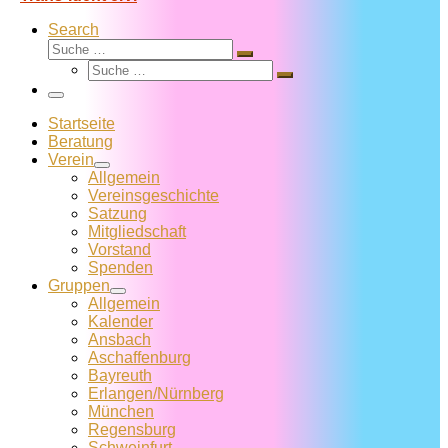
Search
Suche
Suche
Suche
…
Suche
…
Menü
Startseite
Beratung
Verein
Allgemein
Vereins­geschichte
Satzung
Mitglied­schaft
Vorstand
Spenden
Gruppen
Allgemein
Kalender
Ansbach
Aschaffenburg
Bayreuth
Erlangen/Nürnberg
München
Regensburg
Schweinfurt