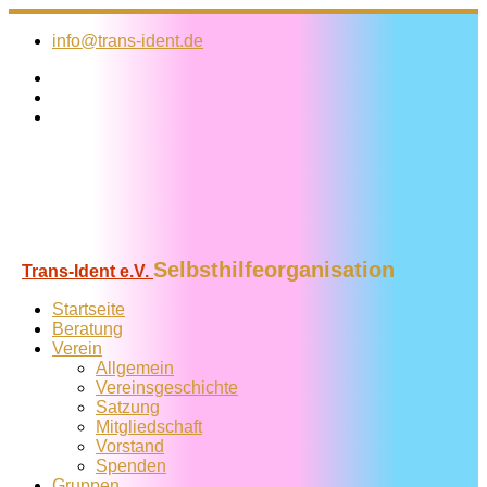
Zum
Inhalt
info@trans-ident.de
springen
Selbsthilfeorganisation
Trans-Ident e.V.
Startseite
Beratung
Verein
Allgemein
Vereins­geschichte
Satzung
Mitglied­schaft
Vorstand
Spenden
Gruppen