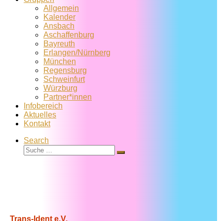
Allgemein
Kalender
Ansbach
Aschaffenburg
Bayreuth
Erlangen/Nürnberg
München
Regensburg
Schweinfurt
Würzburg
Partner*innen
Infobereich
Aktuelles
Kontakt
Search
Suche
Suche
…
Trans-Ident e.V.