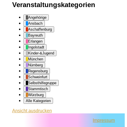
Veranstaltungskategorien
Angehörige
Ansbach
Aschaffenburg
Bayreuth
Erlangen
Ingolstadt
Kinder-&Jugend
München
Nürnberg
Regensburg
Schweinfurt
Selbsthilfegruppe
Stammtisch
Würzburg
Alle Kategorien
Ansicht
ausdrucken
Impressum