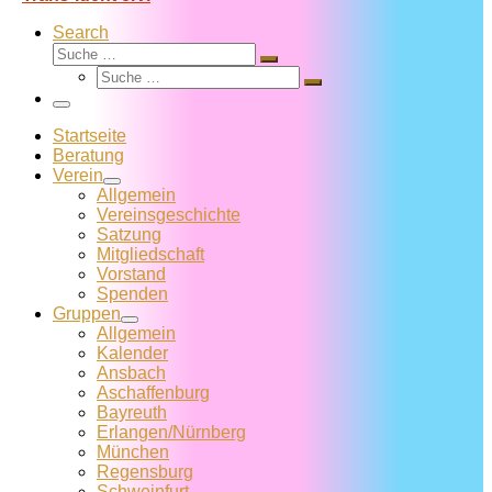
Search
Suche
Suche
Suche
…
Suche
…
Menü
Startseite
Beratung
Verein
Allgemein
Vereins­geschichte
Satzung
Mitglied­schaft
Vorstand
Spenden
Gruppen
Allgemein
Kalender
Ansbach
Aschaffenburg
Bayreuth
Erlangen/Nürnberg
München
Regensburg
Schweinfurt