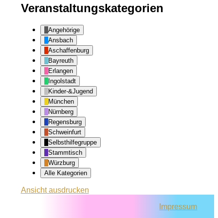
Veranstaltungskategorien
Angehörige
Ansbach
Aschaffenburg
Bayreuth
Erlangen
Ingolstadt
Kinder-&Jugend
München
Nürnberg
Regensburg
Schweinfurt
Selbsthilfegruppe
Stammtisch
Würzburg
Alle Kategorien
Ansicht
ausdrucken
Impressum