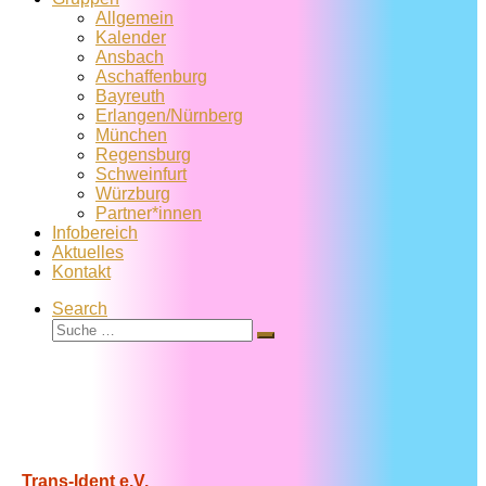
Allgemein
Kalender
Ansbach
Aschaffenburg
Bayreuth
Erlangen/Nürnberg
München
Regensburg
Schweinfurt
Würzburg
Partner*innen
Infobereich
Aktuelles
Kontakt
Search
Suche
Suche
…
Trans-Ident e.V.