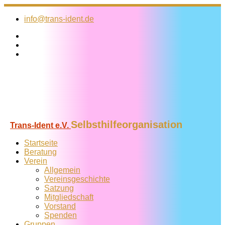
Zum
Inhalt
info@trans-ident.de
springen
Selbsthilfeorganisation
Trans-Ident e.V.
Startseite
Beratung
Verein
Allgemein
Vereins­geschichte
Satzung
Mitglied­schaft
Vorstand
Spenden
Gruppen