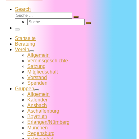
Search
Suche
Suche
Suche
…
Suche
…
Menü
Startseite
Beratung
Verein
Allgemein
Vereins­geschichte
Satzung
Mitglied­schaft
Vorstand
Spenden
Gruppen
Allgemein
Kalender
Ansbach
Aschaffenburg
Bayreuth
Erlangen/Nürnberg
München
Regensburg
Schweinfurt