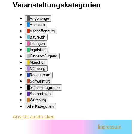
Veranstaltungskategorien
Angehörige
Ansbach
Aschaffenburg
Bayreuth
Erlangen
Ingolstadt
Kinder-&Jugend
München
Nürnberg
Regensburg
Schweinfurt
Selbsthilfegruppe
Stammtisch
Würzburg
Alle Kategorien
Ansicht
ausdrucken
Impressum