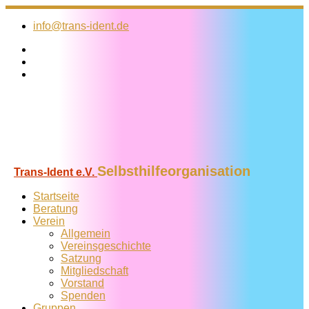
Zum
Inhalt
info@trans-ident.de
springen
Selbsthilfeorganisation
Trans-Ident e.V.
Startseite
Beratung
Verein
Allgemein
Vereins­geschichte
Satzung
Mitglied­schaft
Vorstand
Spenden
Gruppen