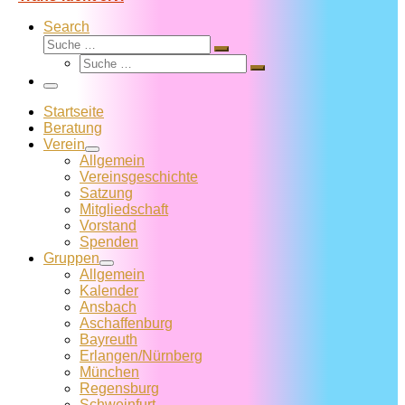
Search
Suche
Suche
Suche
…
Suche
…
Menü
Startseite
Beratung
Verein
Allgemein
Vereins­geschichte
Satzung
Mitglied­schaft
Vorstand
Spenden
Gruppen
Allgemein
Kalender
Ansbach
Aschaffenburg
Bayreuth
Erlangen/Nürnberg
München
Regensburg
Schweinfurt