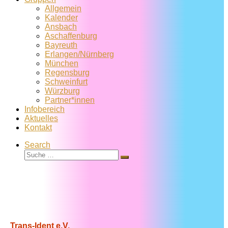
Allgemein
Kalender
Ansbach
Aschaffenburg
Bayreuth
Erlangen/Nürnberg
München
Regensburg
Schweinfurt
Würzburg
Partner*innen
Infobereich
Aktuelles
Kontakt
Search
Suche
Suche
…
Trans-Ident e.V.