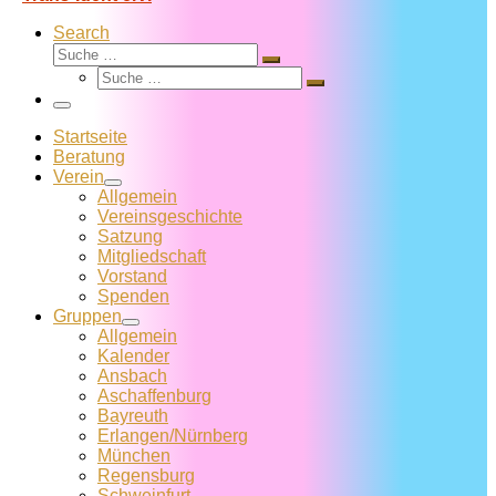
Search
Suche
Suche
Suche
…
Suche
…
Menü
Startseite
Beratung
Verein
Allgemein
Vereins­geschichte
Satzung
Mitglied­schaft
Vorstand
Spenden
Gruppen
Allgemein
Kalender
Ansbach
Aschaffenburg
Bayreuth
Erlangen/Nürnberg
München
Regensburg
Schweinfurt