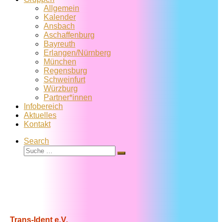
Allgemein
Kalender
Ansbach
Aschaffenburg
Bayreuth
Erlangen/Nürnberg
München
Regensburg
Schweinfurt
Würzburg
Partner*innen
Infobereich
Aktuelles
Kontakt
Search
Suche
Suche
…
Trans-Ident e.V.