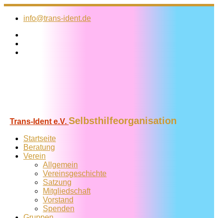
Zum
Inhalt
info@trans-ident.de
springen
Selbsthilfeorganisation
Trans-Ident e.V.
Startseite
Beratung
Verein
Allgemein
Vereins­geschichte
Satzung
Mitglied­schaft
Vorstand
Spenden
Gruppen