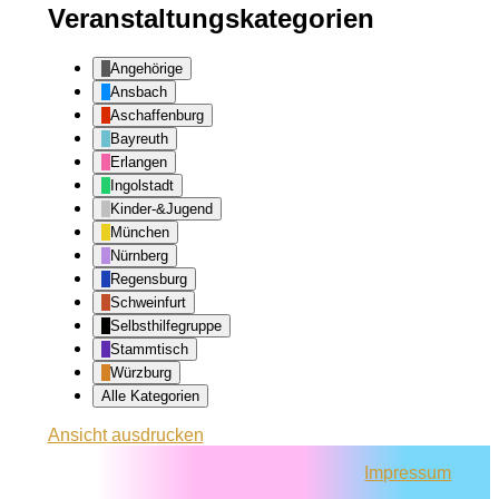
Veranstaltungskategorien
Angehörige
Ansbach
Aschaffenburg
Bayreuth
Erlangen
Ingolstadt
Kinder-&Jugend
München
Nürnberg
Regensburg
Schweinfurt
Selbsthilfegruppe
Stammtisch
Würzburg
Alle Kategorien
Ansicht
ausdrucken
Impressum