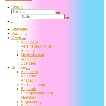
Search
Suche
Suche
Suche
…
Suche
…
Menü
Startseite
Beratung
Verein
Allgemein
Vereins­geschichte
Satzung
Mitglied­schaft
Vorstand
Spenden
Gruppen
Allgemein
Kalender
Ansbach
Aschaffenburg
Bayreuth
Erlangen/Nürnberg
München
Regensburg
Schweinfurt