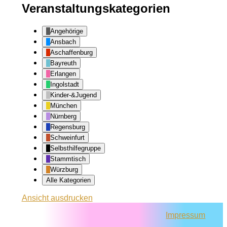
Veranstaltungskategorien
Angehörige
Ansbach
Aschaffenburg
Bayreuth
Erlangen
Ingolstadt
Kinder-&Jugend
München
Nürnberg
Regensburg
Schweinfurt
Selbsthilfegruppe
Stammtisch
Würzburg
Alle Kategorien
Ansicht
ausdrucken
Impressum