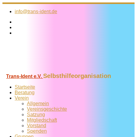
Zum
Inhalt
info@trans-ident.de
springen
Selbsthilfeorganisation
Trans-Ident e.V.
Startseite
Beratung
Verein
Allgemein
Vereins­geschichte
Satzung
Mitglied­schaft
Vorstand
Spenden
Gruppen