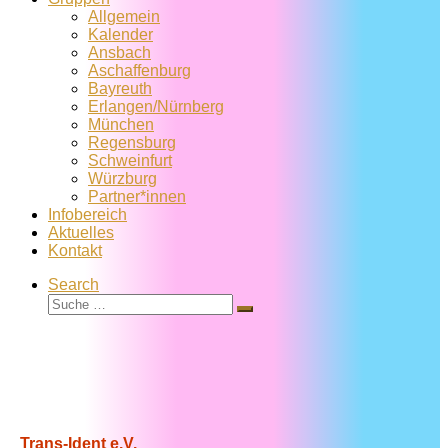
Allgemein
Kalender
Ansbach
Aschaffenburg
Bayreuth
Erlangen/Nürnberg
München
Regensburg
Schweinfurt
Würzburg
Partner*innen
Infobereich
Aktuelles
Kontakt
Search
Suche
Suche
…
Trans-Ident e.V.