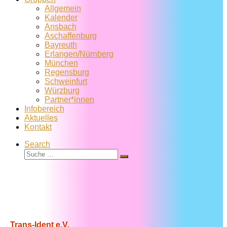
Allgemein
Kalender
Ansbach
Aschaffenburg
Bayreuth
Erlangen/Nürnberg
München
Regensburg
Schweinfurt
Würzburg
Partner*innen
Infobereich
Aktuelles
Kontakt
Search
Suche
Suche
…
Trans-Ident e.V.