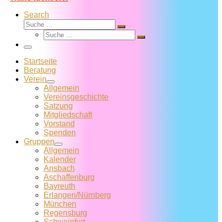
Search
Suche
Suche
Suche
…
Suche
…
Menü
Startseite
Beratung
Verein
Allgemein
Vereins­geschichte
Satzung
Mitglied­schaft
Vorstand
Spenden
Gruppen
Allgemein
Kalender
Ansbach
Aschaffenburg
Bayreuth
Erlangen/Nürnberg
München
Regensburg
Schweinfurt