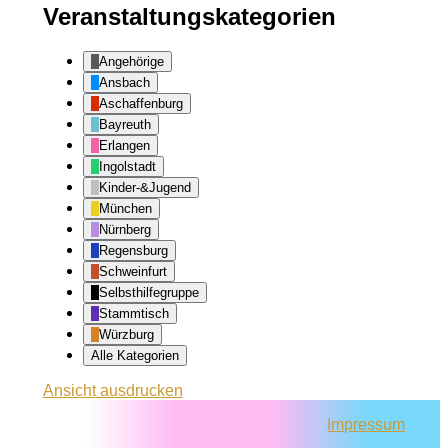
Veranstaltungskategorien
Angehörige
Ansbach
Aschaffenburg
Bayreuth
Erlangen
Ingolstadt
Kinder-&Jugend
München
Nürnberg
Regensburg
Schweinfurt
Selbsthilfegruppe
Stammtisch
Würzburg
Alle Kategorien
Ansicht
ausdrucken
Impressum