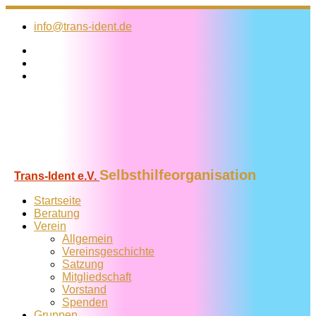
Zum
Inhalt
info@trans-ident.de
springen
Selbsthilfeorganisation
Trans-Ident e.V.
Startseite
Beratung
Verein
Allgemein
Vereins­geschichte
Satzung
Mitglied­schaft
Vorstand
Spenden
Gruppen