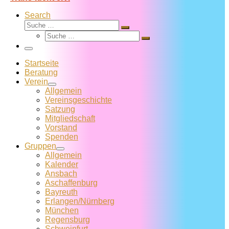
Search
Suche
Suche
Suche
…
Suche
…
Menü
Startseite
Beratung
Verein
Allgemein
Vereins­geschichte
Satzung
Mitglied­schaft
Vorstand
Spenden
Gruppen
Allgemein
Kalender
Ansbach
Aschaffenburg
Bayreuth
Erlangen/Nürnberg
München
Regensburg
Schweinfurt