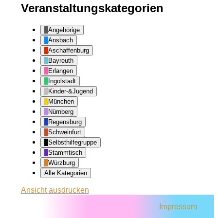
Veranstaltungskategorien
Angehörige
Ansbach
Aschaffenburg
Bayreuth
Erlangen
Ingolstadt
Kinder-&Jugend
München
Nürnberg
Regensburg
Schweinfurt
Selbsthilfegruppe
Stammtisch
Würzburg
Alle Kategorien
Ansicht
ausdrucken
Impressum