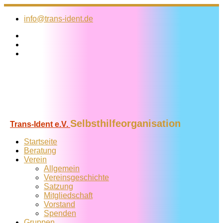
Zum
Inhalt
info@trans-ident.de
springen
Selbsthilfeorganisation
Trans-Ident e.V.
Startseite
Beratung
Verein
Allgemein
Vereins­geschichte
Satzung
Mitglied­schaft
Vorstand
Spenden
Gruppen