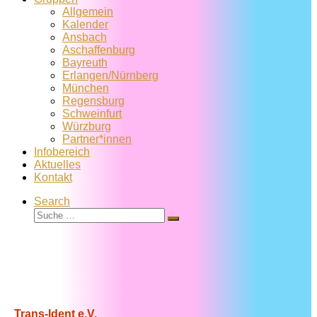
Allgemein
Kalender
Ansbach
Aschaffenburg
Bayreuth
Erlangen/Nürnberg
München
Regensburg
Schweinfurt
Würzburg
Partner*innen
Infobereich
Aktuelles
Kontakt
Search
Suche
Suche
…
Trans-Ident e.V.