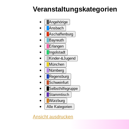
Veranstaltungskategorien
Angehörige
Ansbach
Aschaffenburg
Bayreuth
Erlangen
Ingolstadt
Kinder-&Jugend
München
Nürnberg
Regensburg
Schweinfurt
Selbsthilfegruppe
Stammtisch
Würzburg
Alle Kategorien
Ansicht
ausdrucken