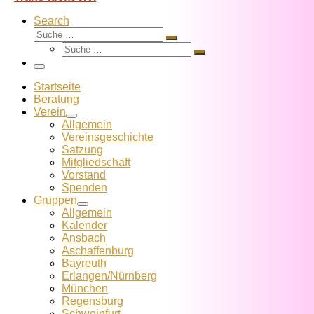
Search
Suche
Suche
Suche
…
Suche
…
Menü
Startseite
Beratung
Verein
Allgemein
Vereins­geschichte
Satzung
Mitglied­schaft
Vorstand
Spenden
Gruppen
Allgemein
Kalender
Ansbach
Aschaffenburg
Bayreuth
Erlangen/Nürnberg
München
Regensburg
Schweinfurt