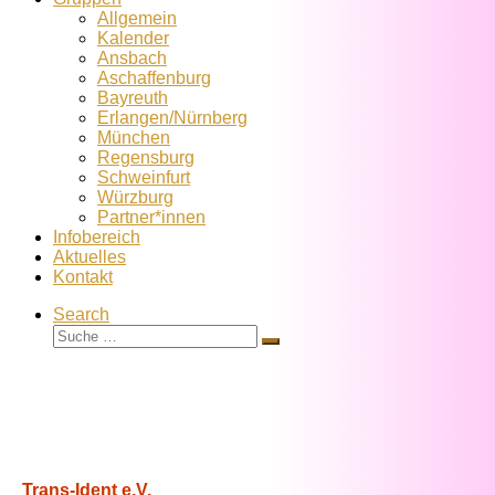
Allgemein
Kalender
Ansbach
Aschaffenburg
Bayreuth
Erlangen/Nürnberg
München
Regensburg
Schweinfurt
Würzburg
Partner*innen
Infobereich
Aktuelles
Kontakt
Search
Suche
Suche
…
Trans-Ident e.V.