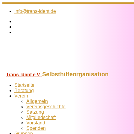
Zum
Inhalt
info@trans-ident.de
springen
Selbsthilfeorganisation
Trans-Ident e.V.
Startseite
Beratung
Verein
Allgemein
Vereins­geschichte
Satzung
Mitglied­schaft
Vorstand
Spenden
Gruppen