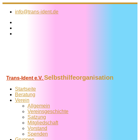
Zum
Inhalt
info@trans-ident.de
springen
Selbsthilfeorganisation
Trans-Ident e.V.
Startseite
Beratung
Verein
Allgemein
Vereins­geschichte
Satzung
Mitglied­schaft
Vorstand
Spenden
Gruppen