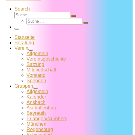
Search
Suche
Suche
Suche
…
Suche
…
Menü
Startseite
Beratung
Verein
Allgemein
Vereins­geschichte
Satzung
Mitglied­schaft
Vorstand
Spenden
Gruppen
Allgemein
Kalender
Ansbach
Aschaffenburg
Bayreuth
Erlangen/Nürnberg
München
Regensburg
Schweinfurt