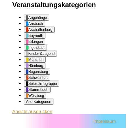
Veranstaltungskategorien
Angehörige
Ansbach
Aschaffenburg
Bayreuth
Erlangen
Ingolstadt
Kinder-&Jugend
München
Nürnberg
Regensburg
Schweinfurt
Selbsthilfegruppe
Stammtisch
Würzburg
Alle Kategorien
Ansicht
ausdrucken
Impressum