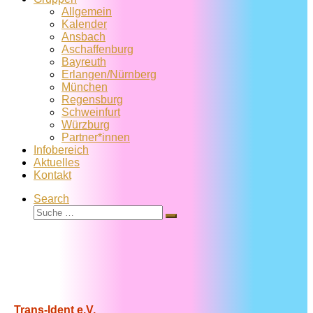
Allgemein
Kalender
Ansbach
Aschaffenburg
Bayreuth
Erlangen/Nürnberg
München
Regensburg
Schweinfurt
Würzburg
Partner*innen
Infobereich
Aktuelles
Kontakt
Search
Suche
Suche
…
Trans-Ident e.V.