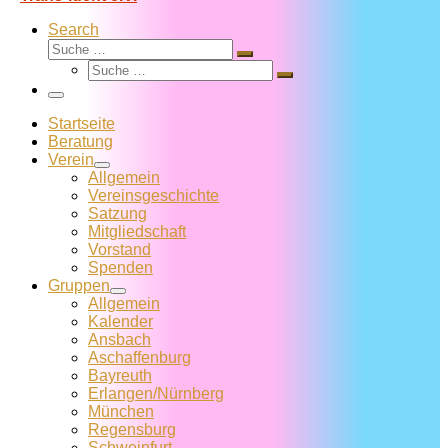
Search
Suche
Suche
Suche
…
Suche
…
Menü
Startseite
Beratung
Verein
Allgemein
Vereins­geschichte
Satzung
Mitglied­schaft
Vorstand
Spenden
Gruppen
Allgemein
Kalender
Ansbach
Aschaffenburg
Bayreuth
Erlangen/Nürnberg
München
Regensburg
Schweinfurt