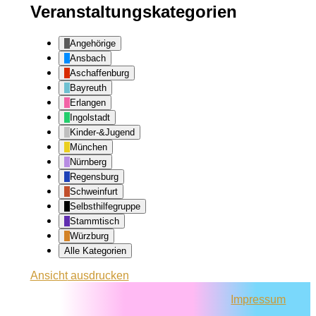
Veranstaltungskategorien
Angehörige
Ansbach
Aschaffenburg
Bayreuth
Erlangen
Ingolstadt
Kinder-&Jugend
München
Nürnberg
Regensburg
Schweinfurt
Selbsthilfegruppe
Stammtisch
Würzburg
Alle Kategorien
Ansicht
ausdrucken
Impressum