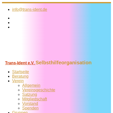
Zum
Inhalt
info@trans-ident.de
springen
Selbsthilfeorganisation
Trans-Ident e.V.
Startseite
Beratung
Verein
Allgemein
Vereins­geschichte
Satzung
Mitglied­schaft
Vorstand
Spenden
Gruppen