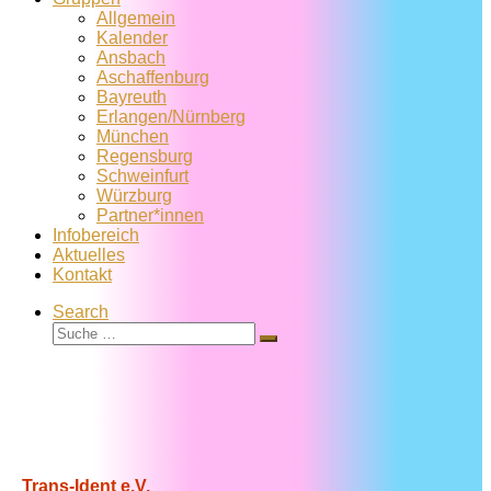
Allgemein
Kalender
Ansbach
Aschaffenburg
Bayreuth
Erlangen/Nürnberg
München
Regensburg
Schweinfurt
Würzburg
Partner*innen
Infobereich
Aktuelles
Kontakt
Search
Suche
Suche
…
Trans-Ident e.V.