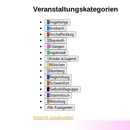
Veranstaltungskategorien
Angehörige
Ansbach
Aschaffenburg
Bayreuth
Erlangen
Ingolstadt
Kinder-&Jugend
München
Nürnberg
Regensburg
Schweinfurt
Selbsthilfegruppe
Stammtisch
Würzburg
Alle Kategorien
Ansicht
ausdrucken