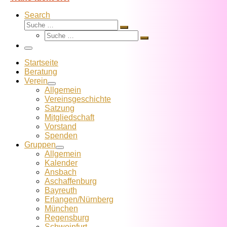
Search
Suche
Suche
Suche
…
Suche
…
Menü
Startseite
Beratung
Verein
Allgemein
Vereins­geschichte
Satzung
Mitglied­schaft
Vorstand
Spenden
Gruppen
Allgemein
Kalender
Ansbach
Aschaffenburg
Bayreuth
Erlangen/Nürnberg
München
Regensburg
Schweinfurt