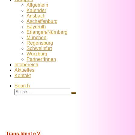
Allgemein
Kalender
Ansbach
Aschaffenburg
Bayreuth
Erlangen/Nürnberg
München
Regensburg
Schweinfurt
Würzburg
Partner*innen
Infobereich
Aktuelles
Kontakt
Search
Suche
Suche
…
Trans-Ident e.V.