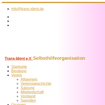
Zum
Inhalt
info@trans-ident.de
springen
Selbsthilfeorganisation
Trans-Ident e.V.
Startseite
Beratung
Verein
Allgemein
Vereins­geschichte
Satzung
Mitglied­schaft
Vorstand
Spenden
Gruppen