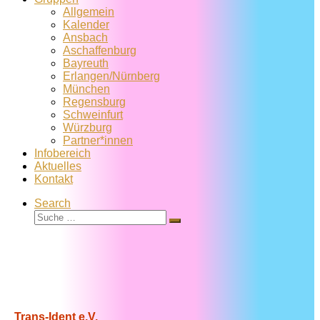
Allgemein
Kalender
Ansbach
Aschaffenburg
Bayreuth
Erlangen/Nürnberg
München
Regensburg
Schweinfurt
Würzburg
Partner*innen
Infobereich
Aktuelles
Kontakt
Search
Suche
Suche
…
Trans-Ident e.V.