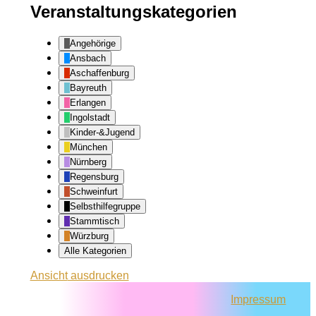
Veranstaltungskategorien
Angehörige
Ansbach
Aschaffenburg
Bayreuth
Erlangen
Ingolstadt
Kinder-&Jugend
München
Nürnberg
Regensburg
Schweinfurt
Selbsthilfegruppe
Stammtisch
Würzburg
Alle Kategorien
Ansicht
ausdrucken
Impressum