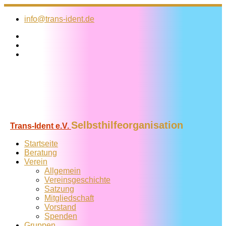
Zum
Inhalt
info@trans-ident.de
springen
Selbsthilfeorganisation
Trans-Ident e.V.
Startseite
Beratung
Verein
Allgemein
Vereins­geschichte
Satzung
Mitglied­schaft
Vorstand
Spenden
Gruppen