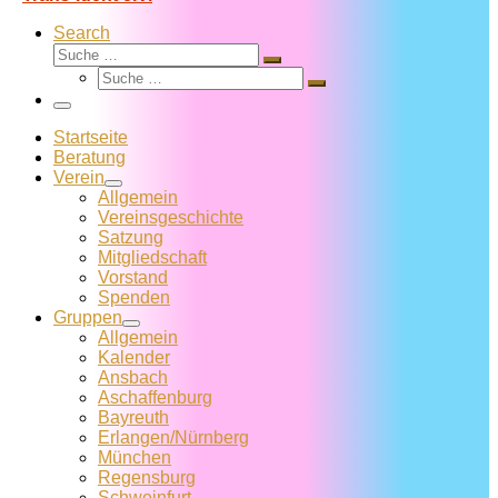
Search
Suche
Suche
Suche
…
Suche
…
Menü
Startseite
Beratung
Verein
Allgemein
Vereins­geschichte
Satzung
Mitglied­schaft
Vorstand
Spenden
Gruppen
Allgemein
Kalender
Ansbach
Aschaffenburg
Bayreuth
Erlangen/Nürnberg
München
Regensburg
Schweinfurt