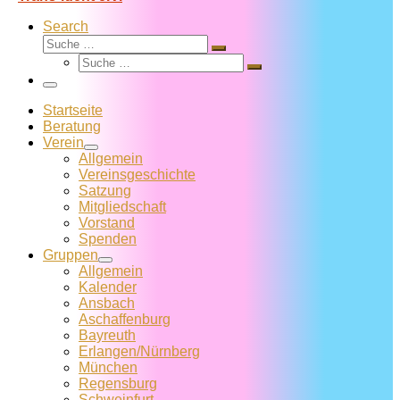
Search
Suche
Suche
Suche
…
Suche
…
Menü
Startseite
Beratung
Verein
Allgemein
Vereins­geschichte
Satzung
Mitglied­schaft
Vorstand
Spenden
Gruppen
Allgemein
Kalender
Ansbach
Aschaffenburg
Bayreuth
Erlangen/Nürnberg
München
Regensburg
Schweinfurt