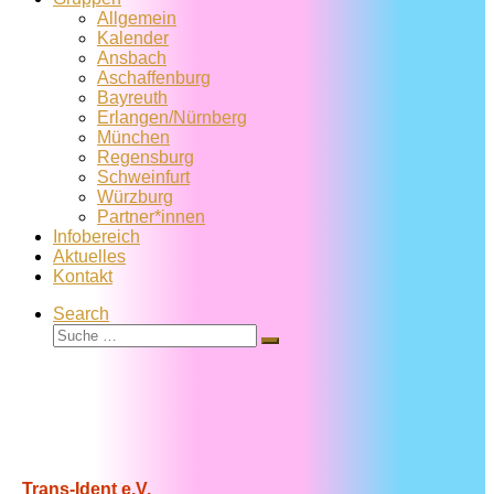
Allgemein
Kalender
Ansbach
Aschaffenburg
Bayreuth
Erlangen/Nürnberg
München
Regensburg
Schweinfurt
Würzburg
Partner*innen
Infobereich
Aktuelles
Kontakt
Search
Suche
Suche
…
Trans-Ident e.V.