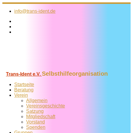
Zum
Inhalt
info@trans-ident.de
springen
Selbsthilfeorganisation
Trans-Ident e.V.
Startseite
Beratung
Verein
Allgemein
Vereins­geschichte
Satzung
Mitglied­schaft
Vorstand
Spenden
Gruppen