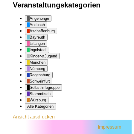
Veranstaltungskategorien
Angehörige
Ansbach
Aschaffenburg
Bayreuth
Erlangen
Ingolstadt
Kinder-&Jugend
München
Nürnberg
Regensburg
Schweinfurt
Selbsthilfegruppe
Stammtisch
Würzburg
Alle Kategorien
Ansicht
ausdrucken
Impressum