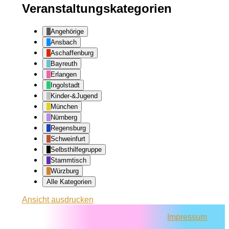
Veranstaltungskategorien
Angehörige
Ansbach
Aschaffenburg
Bayreuth
Erlangen
Ingolstadt
Kinder-&Jugend
München
Nürnberg
Regensburg
Schweinfurt
Selbsthilfegruppe
Stammtisch
Würzburg
Alle Kategorien
Ansicht
ausdrucken
Impressum