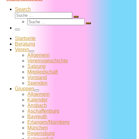
Search
Suche
Suche
Suche
…
Suche
…
Menü
Startseite
Beratung
Verein
Allgemein
Vereins­geschichte
Satzung
Mitglied­schaft
Vorstand
Spenden
Gruppen
Allgemein
Kalender
Ansbach
Aschaffenburg
Bayreuth
Erlangen/Nürnberg
München
Regensburg
Schweinfurt