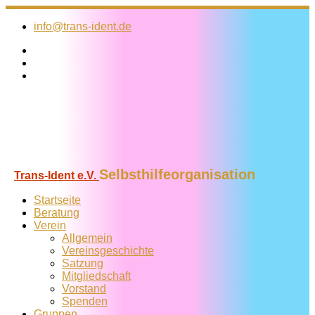
Zum
Inhalt
info@trans-ident.de
springen
Selbsthilfeorganisation
Trans-Ident e.V.
Startseite
Beratung
Verein
Allgemein
Vereins­geschichte
Satzung
Mitglied­schaft
Vorstand
Spenden
Gruppen