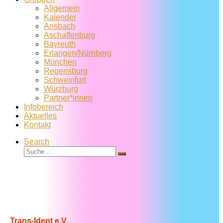
Allgemein
Kalender
Ansbach
Aschaffenburg
Bayreuth
Erlangen/Nürnberg
München
Regensburg
Schweinfurt
Würzburg
Partner*innen
Infobereich
Aktuelles
Kontakt
Search
Suche
Suche
…
Trans-Ident e.V.